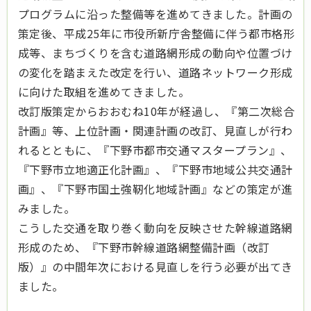
プログラムに沿った整備等を進めてきました。計画の
策定後、平成25年に市役所新庁舎整備に伴う都市格形
成等、まちづくりを含む道路網形成の動向や位置づけ
の変化を踏まえた改定を行い、道路ネットワーク形成
に向けた取組を進めてきました。
改訂版策定からおおむね10年が経過し、『第二次総合
計画』等、上位計画・関連計画の改訂、見直しが行わ
れるとともに、『下野市都市交通マスタープラン』、
『下野市立地適正化計画』、『下野市地域公共交通計
画』、『下野市国土強靭化地域計画』などの策定が進
みました。
こうした交通を取り巻く動向を反映させた幹線道路網
形成のため、『下野市幹線道路網整備計画（改訂
版）』の中間年次における見直しを行う必要が出てき
ました。