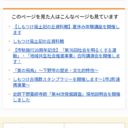
このページを見た人はこんなページも見ています
【しもつけ風土記の丘資料館】夏休み体験講座を開催し
ます
しもつけ風土記の丘資料館
【市制施行20周年記念】「第76回社会を明るくする運
動」・「地域共生社会推進事業」合同講演会を開催しま
す！
「東の飛鳥」～下野市の歴史・文化的特性～
しもつけ古墳群スタンプラリーを開催します～1市2町連
携事業～
史跡下野薬師寺跡「第44次発掘調査」現地説明会を開催
しました