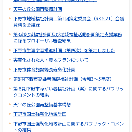
天平の丘公園再整備計画
下野市地域福祉計画 第1回策定委員会（R3.5.21）会議
資料＆会議録
第3期地域福祉計画及び地域福祉活動計画策定支援業務
に係るプロポーザル審査結果
下野市生涯学習推進計画（第四次）を策定しました
実質化された人・農地プランについて
下野市体育施設等長寿命化計画
第8期下野市高齢者保健福祉計画（令和3～5年度）
第６期下野市障がい者福祉計画（案）に関するパブリッ
クコメントの結果
天平の丘公園再整備基本構想
下野市国土強靭化地域計画
下野市国土強靭化地域計画に関するパブリック・コメン
トの結果