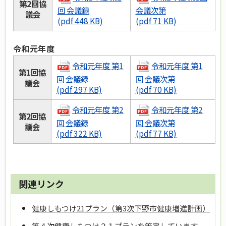
第2回協
回 会議録
会議次第
議会
(pdf 448 KB)
(pdf 71 KB)
令和元年度
令和元年度 第1
令和元年度 第1
第1回協
回 会議録
回 会議次第
議会
(pdf 297 KB)
(pdf 70 KB)
令和元年度 第2
令和元年度 第2
第2回協
回 会議録
回 会議次第
議会
(pdf 322 KB)
(pdf 77 KB)
関連リンク
健康しもつけ21プラン（第3次下野市健康増進計画）
第４次健康しもつけ２１プランを策定しています