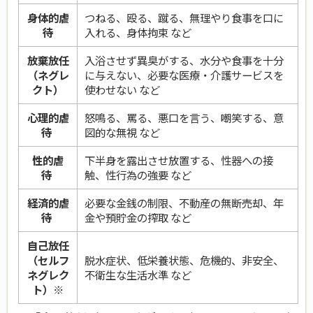
身体的虐
つねる、殴る、蹴る、無理やり食事を口に
待
入れる、身体拘束 など
放棄放任
入浴させず異臭がする、水分や食事を十分
（ネグレ
に与えない、必要な医療・介護サービスを
クト）
使わせない など
心理的虐
怒鳴る、罵る、悪口を言う、嘲笑する、意
待
図的な無視 など
性的虐
下半身を露出させ放置する、性器への接
待
触、性行為の強要 など
経済的虐
必要な金銭の制限、不動産の無断売却、年
待
金や預貯金の搾取 など
自己放任
（セルフ
脱水症状、低栄養状態、危機的、非安全、
ネグレク
不衛生な生活水準 など
ト）※