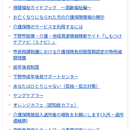
保健福祉ガイドブック ～高齢福祉編～
お亡くなりになられた方の介護保険情報の開示
介護保険のサービスを利用するには
下野市医療・介護・地域資源情報検索サイト『しもつけ
ケアナビ（Ｓナビ）』
市民税課税層における介護保険負担限度額認定の特例減
額措置
成年後見制度
下野市成年後見サポートセンター
あなたはひとりじゃない（孤独・孤立対策）
ヤングケアラー
オレンジカフェ（認知症カフェ）
介護保険施設入退所者の報告をお願いします(入所・退所
連絡票)
高齢者見守りネットワーク事業協定について