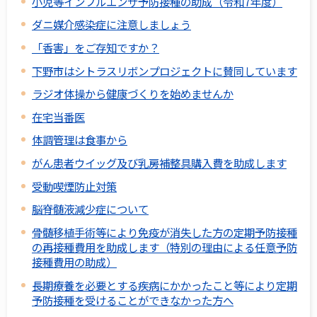
小児等インフルエンザ予防接種の助成（令和7年度）
ダニ媒介感染症に注意しましょう
「香害」をご存知ですか？
下野市はシトラスリボンプロジェクトに賛同しています
ラジオ体操から健康づくりを始めませんか
在宅当番医
体調管理は食事から
がん患者ウイッグ及び乳房補整具購入費を助成します
受動喫煙防止対策
脳脊髄液減少症について
骨髄移植手術等により免疫が消失した方の定期予防接種
の再接種費用を助成します（特別の理由による任意予防
接種費用の助成）
長期療養を必要とする疾病にかかったこと等により定期
予防接種を受けることができなかった方へ