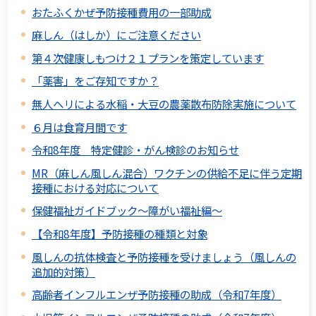
おたふくかぜ予防接種費用の一部助成
麻しん（はしか）にご注意ください
第４次健康しもつけ２１プランを策定しています
「薬害」をご存知ですか？
無人ヘリによる水稲・大豆の農薬散布防除実施について
６月は食育月間です
令和8年度 特定健診・がん検診のお知らせ
MR（麻しん風しん混合）ワクチンの供給不足に伴う定期
接種における対応について
保健福祉ガイドブック～障がい福祉編～
【令和8年度】予防接種の種類と対象
風しんの抗体検査と予防接種を受けましょう（風しんの
追加的対策）
高齢者インフルエンザ予防接種の助成（令和7年度）