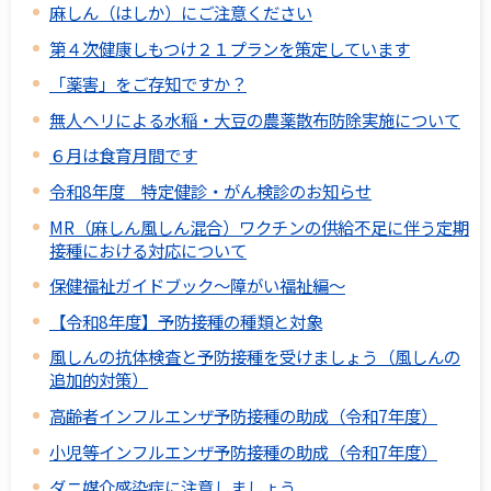
麻しん（はしか）にご注意ください
第４次健康しもつけ２１プランを策定しています
「薬害」をご存知ですか？
無人ヘリによる水稲・大豆の農薬散布防除実施について
６月は食育月間です
令和8年度 特定健診・がん検診のお知らせ
MR（麻しん風しん混合）ワクチンの供給不足に伴う定期
接種における対応について
保健福祉ガイドブック～障がい福祉編～
【令和8年度】予防接種の種類と対象
風しんの抗体検査と予防接種を受けましょう（風しんの
追加的対策）
高齢者インフルエンザ予防接種の助成（令和7年度）
小児等インフルエンザ予防接種の助成（令和7年度）
ダニ媒介感染症に注意しましょう