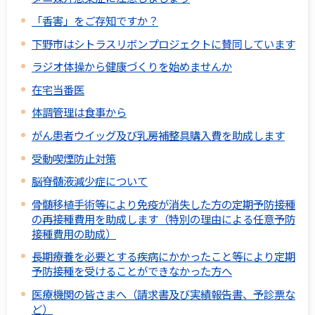
「香害」をご存知ですか？
下野市はシトラスリボンプロジェクトに賛同しています
ラジオ体操から健康づくりを始めませんか
在宅当番医
体調管理は食事から
がん患者ウイッグ及び乳房補整具購入費を助成します
受動喫煙防止対策
脳脊髄液減少症について
骨髄移植手術等により免疫が消失した方の定期予防接種
の再接種費用を助成します（特別の理由による任意予防
接種費用の助成）
長期療養を必要とする疾病にかかったこと等により定期
予防接種を受けることができなかった方へ
医療機関の皆さまへ（請求書及び実績報告書、予診票な
ど）