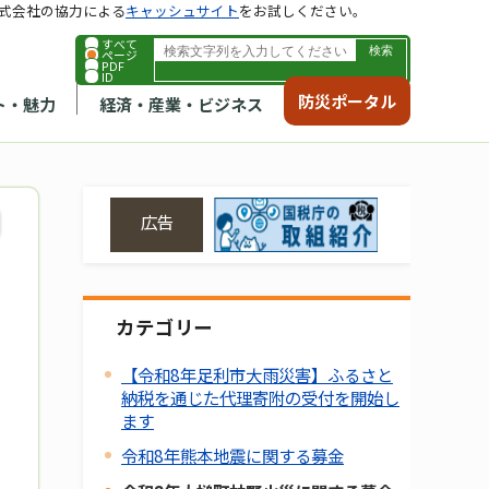
式会社の協力による
キャッシュサイト
をお試しください。
すべて
ページ
PDF
ID
防災ポータル
ト・魅力
経済・産業・ビジネス
広告
カテゴリー
【令和8年足利市大雨災害】ふるさと
納税を通じた代理寄附の受付を開始し
ます
令和8年熊本地震に関する募金