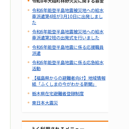
令和8年大槌町林野火災に関する募金
令和6年能登半島地震被災地への給水
車派遣第4班が3月10日に出発しまし
た
令和6年能登半島地震被災地への給水
車派遣第2班の出発式を行いました
令和6年能登半島地震に係る応援職員
派遣
令和6年能登半島地震に係る応急給水
活動
【福島県からの避難者向け】地域情報
紙「ふくしまの今がわかる新聞」
栃木県在宅避難者登録制度
東日本大震災
よく利用されるメニュー