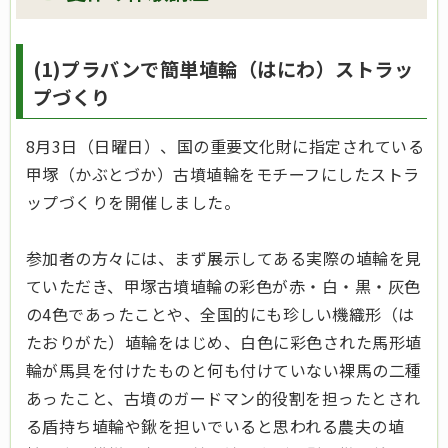
(1)プラバンで簡単埴輪（はにわ）ストラッ
プづくり
8月3日（日曜日）、国の重要文化財に指定されている
甲塚（かぶとづか）古墳埴輪をモチーフにしたストラ
ップづくりを開催しました。
参加者の方々には、まず展示してある実際の埴輪を見
ていただき、甲塚古墳埴輪の彩色が赤・白・黒・灰色
の4色であったことや、全国的にも珍しい機織形（は
たおりがた）埴輪をはじめ、白色に彩色された馬形埴
輪が馬具を付けたものと何も付けていない裸馬の二種
あったこと、古墳のガードマン的役割を担ったとされ
る盾持ち埴輪や鍬を担いでいると思われる農夫の埴