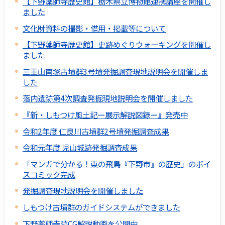
【下野薬師寺歴史館】栃木県立博物館連携講座を開催し
ました
文化財資料の撮影・借用・掲載等について
【下野薬師寺歴史館】史跡めぐりウォーキングを開催し
ました
三王山南塚古墳群3号墳発掘調査現地説明会を開催しま
した
落内遺跡第4次調査発掘現地説明会を開催しました
『新・しもつけ風土記ー展示解説図録ー』発売中
令和2年度 仁良川古墳群2号墳発掘調査成果
令和元年度 児山城跡発掘調査成果
「マンガで分かる！東の飛鳥『下野市』の歴史」のボイ
スコミック完成
発掘調査現地説明会を開催しました
しもつけ古墳群のガイドシステムができました
下野薬師寺跡CG解説動画を公開中