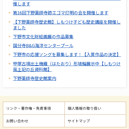
催します
第16回下野薬師寺跡エゴマ灯明の会を開催します
【下野薬師寺歴史館】しもつけ子ども歴史講座を開催し
ました
下野市文化財絵画展の作品募集
国分寺B&G海洋センタープール
下野市の応援ソングを募集します！【入賞作品の決定】
甲塚古墳出土機織（はたおり）形埴輪展示中【しもつけ
風土記の丘資料館】
下野薬師寺歴史館案内
リンク・著作権・免責事項
個人情報の取り扱い
お問い合わせ
サイトマップ