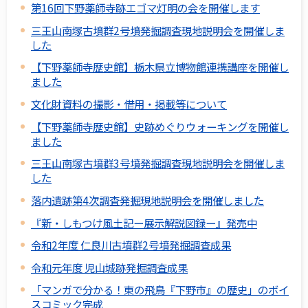
第16回下野薬師寺跡エゴマ灯明の会を開催します
三王山南塚古墳群2号墳発掘調査現地説明会を開催しま
した
【下野薬師寺歴史館】栃木県立博物館連携講座を開催し
ました
文化財資料の撮影・借用・掲載等について
【下野薬師寺歴史館】史跡めぐりウォーキングを開催し
ました
三王山南塚古墳群3号墳発掘調査現地説明会を開催しま
した
落内遺跡第4次調査発掘現地説明会を開催しました
『新・しもつけ風土記ー展示解説図録ー』発売中
令和2年度 仁良川古墳群2号墳発掘調査成果
令和元年度 児山城跡発掘調査成果
「マンガで分かる！東の飛鳥『下野市』の歴史」のボイ
スコミック完成