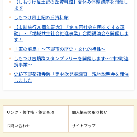
【しもつけ風土記の丘資料館】夏休み体験講座を開催し
ます
しもつけ風土記の丘資料館
【市制施行20周年記念】「第76回社会を明るくする運
動」・「地域共生社会推進事業」合同講演会を開催しま
す！
「東の飛鳥」～下野市の歴史・文化的特性～
しもつけ古墳群スタンプラリーを開催します～1市2町連
携事業～
史跡下野薬師寺跡「第44次発掘調査」現地説明会を開催
しました
リンク・著作権・免責事項
個人情報の取り扱い
お問い合わせ
サイトマップ