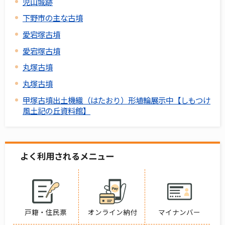
児山城跡
下野市の主な古墳
愛宕塚古墳
愛宕塚古墳
丸塚古墳
丸塚古墳
甲塚古墳出土機織（はたおり）形埴輪展示中【しもつけ
風土記の丘資料館】
よく利用されるメニュー
戸籍・住民票
オンライン納付
マイナンバー