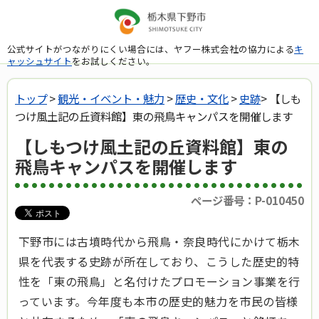
公式サイトがつながりにくい場合には、ヤフー株式会社の協力による
キ
ャッシュサイト
をお試しください。
トップ
>
観光・イベント・魅力
>
歴史・文化
>
史跡
> 【しも
つけ風土記の丘資料館】東の飛鳥キャンパスを開催します
【しもつけ風土記の丘資料館】東の
飛鳥キャンパスを開催します
ページ番号：P-010450
下野市には古墳時代から飛鳥・奈良時代にかけて栃木
県を代表する史跡が所在しており、こうした歴史的特
性を「東の飛鳥」と名付けたプロモーション事業を行
っています。今年度も本市の歴史的魅力を市民の皆様