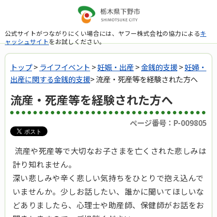
公式サイトがつながりにくい場合には、ヤフー株式会社の協力による
キ
ャッシュサイト
をお試しください。
トップ
>
ライフイベント
>
妊娠・出産
>
金銭的支援
>
妊婦・
出産に関する金銭的支援
> 流産・死産等を経験された方へ
流産・死産等を経験された方へ
ページ番号：P-009805
流産や死産等で大切なお子さまを亡くされた悲しみは
計り知れません。
深い悲しみや辛く悲しい気持ちをひとりで抱え込んで
いませんか。少しお話したい、誰かに聞いてほしいな
どありましたら、心理士や助産師、保健師がお話をお