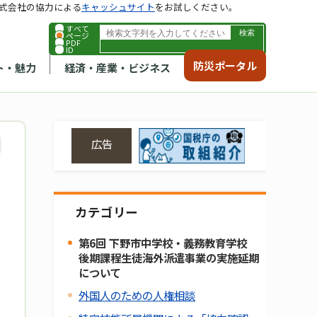
式会社の協力による
キャッシュサイト
をお試しください。
すべて
ページ
PDF
ID
防災ポータル
ト・魅力
経済・産業・ビジネス
広告
カテゴリー
第6回 下野市中学校・義務教育学校
後期課程生徒海外派遣事業の実施延期
について
外国人のための人権相談