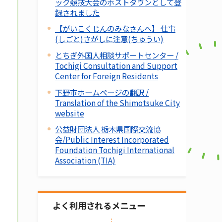
ック競技大会のホストタウンとして登
録されました
【がいこくじんのみなさんへ】 仕事
(しごと)さがしに注意(ちゅうい)
とちぎ外国人相談サポートセンター /
Tochigi Consultation and Support
Center for Foreign Residents
下野市ホームページの翻訳 /
Translation of the Shimotsuke City
website
公益財団法人 栃木県国際交流協
会/Public Interest Incorporated
Foundation Tochigi International
Association (TIA)
よく利用されるメニュー