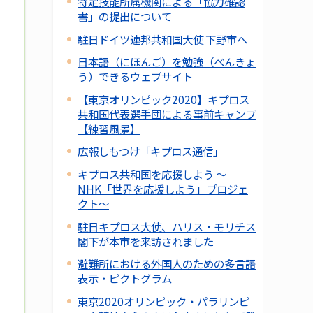
特定技能所属機関による「協力確認
書」の提出について
駐日ドイツ連邦共和国大使 下野市へ
日本語（にほんご）を勉強（べんきょ
う）できるウェブサイト
【東京オリンピック2020】キプロス
共和国代表選手団による事前キャンプ
【練習風景】
広報しもつけ「キプロス通信」
キプロス共和国を応援しよう ～
NHK「世界を応援しよう」プロジェ
クト～
駐日キプロス大使、ハリス・モリチス
閣下が本市を来訪されました
避難所における外国人のための多言語
表示・ピクトグラム
東京2020オリンピック・パラリンピ