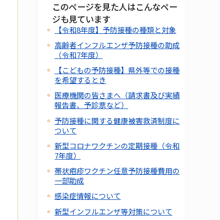
このページを見た人はこんなペー
ジも見ています
【令和8年度】予防接種の種類と対象
高齢者インフルエンザ予防接種の助成
（令和7年度）
【こどもの予防接種】県外等での接種
を希望するとき
医療機関の皆さまへ（請求書及び実績
報告書、予診票など）
予防接種に関する健康被害救済制度に
ついて
新型コロナワクチンの定期接種（令和
7年度）
帯状疱疹ワクチン任意予防接種費用の
一部助成
感染症情報について
新型インフルエンザ等対策について