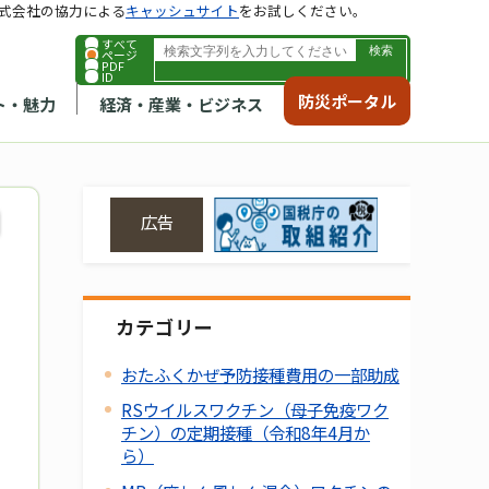
式会社の協力による
キャッシュサイト
をお試しください。
すべて
ページ
PDF
ID
防災ポータル
ト・魅力
経済・産業・ビジネス
広告
カテゴリー
おたふくかぜ予防接種費用の一部助成
RSウイルスワクチン（母子免疫ワク
チン）の定期接種（令和8年4月か
ら）