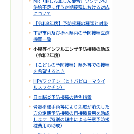
MR（麻しん風しん混合）ワクチンの
供給不足に伴う定期接種における対応
について
【令和8年度】予防接種の種類と対象
下野市内及び栃木県内の予防接種医療
機関一覧
小児等インフルエンザ予防接種の助成
（令和7年度）
【こどもの予防接種】県外等での接種
を希望するとき
HPVワクチン（ヒトパピローマウイ
ルスワクチン）
日本脳炎予防接種の特例措置
骨髄移植手術等により免疫が消失した
方の定期予防接種の再接種費用を助成
します（特別の理由による任意予防接
種費用の助成）