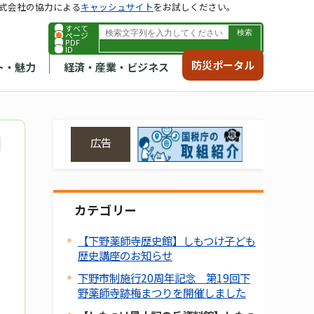
式会社の協力による
キャッシュサイト
をお試しください。
すべて
ページ
PDF
ID
防災ポータル
ト・魅力
経済・産業・ビジネス
広告
カテゴリー
【下野薬師寺歴史館】しもつけ子ども
歴史講座のお知らせ
下野市制施行20周年記念 第19回下
野薬師寺跡梅まつりを開催しました