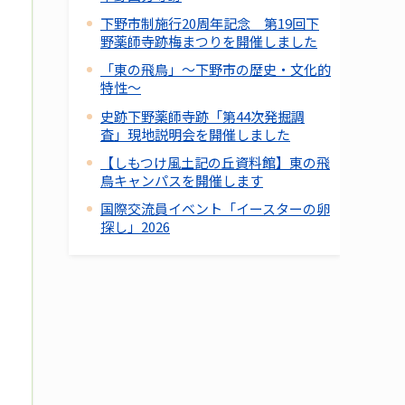
下野市制施行20周年記念 第19回下
野薬師寺跡梅まつりを開催しました
「東の飛鳥」～下野市の歴史・文化的
特性～
史跡下野薬師寺跡「第44次発掘調
査」現地説明会を開催しました
【しもつけ風土記の丘資料館】東の飛
鳥キャンパスを開催します
国際交流員イベント「イースターの卵
探し」2026