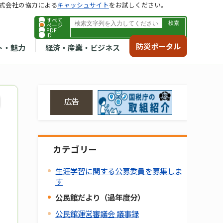
式会社の協力による
キャッシュサイト
をお試しください。
すべて
ページ
PDF
ID
防災ポータル
ト・魅力
経済・産業・ビジネス
広告
カテゴリー
生涯学習に関する公募委員を募集しま
す
公民館だより（過年度分）
公民館運営審議会 議事録