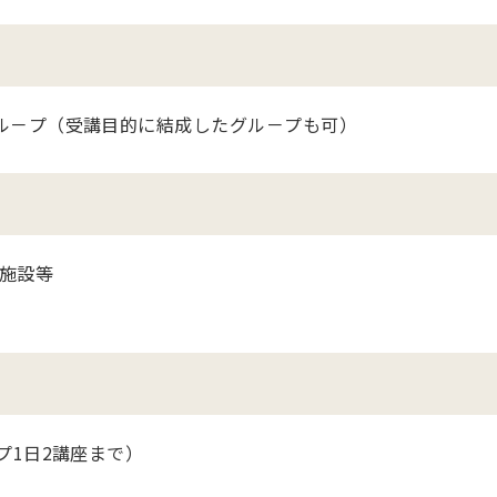
ル－プ（受講目的に結成したグル－プも可）
施設等
プ1日2講座まで）