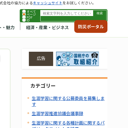
式会社の協力による
キャッシュサイト
をお試しください。
すべて
ページ
PDF
ID
防災ポータル
ト・魅力
経済・産業・ビジネス
広告
カテゴリー
生涯学習に関する公募委員を募集しま
す
生涯学習推進協議会議事録
生涯学習に関する各種計画に関するパ