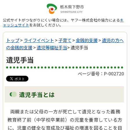
公式サイトがつながりにくい場合には、ヤフー株式会社の協力による
キ
ャッシュサイト
をお試しください。
トップ
>
ライフイベント
>
子育て
>
金銭的支援
>
遺児の方へ
の金銭的支援
>
遺児等福祉手当
> 遺児手当
遺児手当
ページ番号：P-002720
遺児手当とは
両親または父母の一方が死亡して遺児となった義務
教育終了前（中学校卒業前）の児童を養育している方
に、児童の健全な育成及び福祉の増進を図ることを目