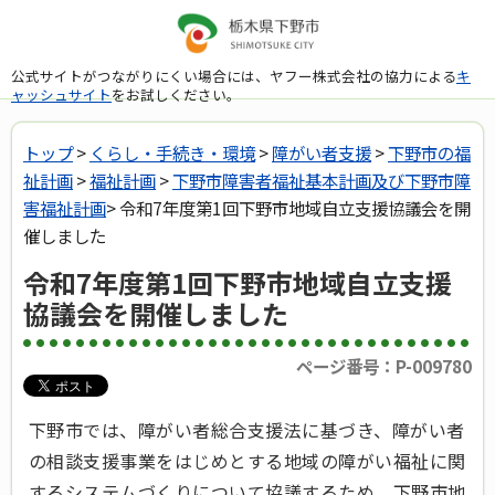
公式サイトがつながりにくい場合には、ヤフー株式会社の協力による
キ
ャッシュサイト
をお試しください。
トップ
>
くらし・手続き・環境
>
障がい者支援
>
下野市の福
祉計画
>
福祉計画
>
下野市障害者福祉基本計画及び下野市障
害福祉計画
> 令和7年度第1回下野市地域自立支援協議会を開
催しました
令和7年度第1回下野市地域自立支援
協議会を開催しました
ページ番号：P-009780
下野市では、障がい者総合支援法に基づき、障がい者
の相談支援事業をはじめとする地域の障がい福祉に関
するシステムづくりについて協議するため、下野市地