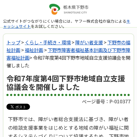
公式サイトがつながりにくい場合には、ヤフー株式会社の協力による
キ
ャッシュサイト
をお試しください。
トップ
>
くらし・手続き・環境
>
障がい者支援
>
下野市の福
祉計画
>
福祉計画
>
下野市障害者福祉基本計画及び下野市障
害福祉計画
> 令和7年度第4回下野市地域自立支援協議会を開
催しました
令和7年度第4回下野市地域自立支援
協議会を開催しました
ページ番号：P-010377
下野市では、障がい者総合支援法に基づき、障がい者
の相談支援事業をはじめとする地域の障がい福祉に関
するシステムづくりについて協議するため、下野市地