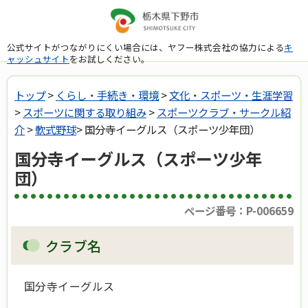
公式サイトがつながりにくい場合には、ヤフー株式会社の協力による
キ
ャッシュサイト
をお試しください。
トップ
>
くらし・手続き・環境
>
文化・スポーツ・生涯学習
>
スポーツに関する取り組み
>
スポーツクラブ・サークル紹
介
>
軟式野球
> 国分寺イーグルス（スポーツ少年団）
国分寺イーグルス（スポーツ少年
団）
ページ番号：P-006659
クラブ
名
国分寺イーグルス