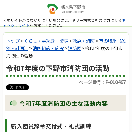
公式サイトがつながりにくい場合には、ヤフー株式会社の協力による
キ
ャッシュサイト
をお試しください。
トップ
>
くらし・手続き・環境
>
救急・消防
>
市の取組（条
例・計画）
>
消防組織・施設
>
消防団
> 令和7年度の下野市
消防団の活動
令和7年度の下野市消防団の活動
ページ番号：P-010467
令和7年度消防団の主な活動内容
新入団員辞令交付式・礼式訓練