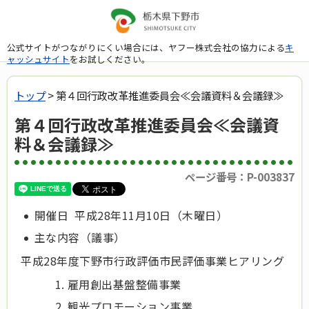
公式サイトがつながりにくい場合には、ヤフー株式会社の協力による
キ
ャッシュサイト
をお試しください。
トップ
> 第４回行政改革推進委員会≪会議資料＆会議録≫
第４回行政改革推進委員会≪会議資
料＆会議録≫
ページ番号：P-003837
開催日 平成28年11月10日（木曜日）
主な内容（議事）
平成28年度下野市行政評価市民評価事業ヒアリング
雇用創出基盤整備事業
観光プロモーション事業