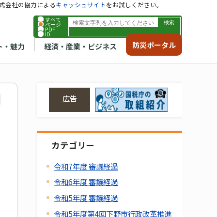
式会社の協力による
キャッシュサイト
をお試しください。
すべて
ページ
PDF
ID
防災ポータル
ト・魅力
経済・産業・ビジネス
広告
カテゴリー
令和7年度 審議経過
令和6年度 審議経過
令和5年度 審議経過
令和5年度第4回下野市行政改革推進