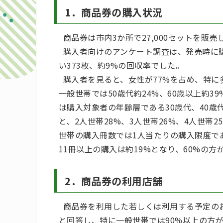
1．商品券の購入状況
商品券は市内3か所で27,000セットを販
購入者向けのアンケート調査は、発売時に購
い373枚、約9%の回収率でした。
購入者を見ると、女性が77%を占め、特に
一般世帯では50歳代約24%、60歳以上約3
は購入対象者の年齢層である30歳代、40歳
と、2人世帯28%、3人世帯26%、4人世帯
世帯の購入冊数では1人当たりの購入限度で
11冊以上の購入は約19%となり、60%の
2．商品券の利用店舗
商品券を利用した若しくは利用する予定のお
と回答し、特に一般世帯では90%以上の方