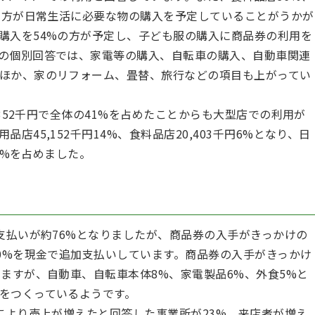
くの方が日常生活に必要な物の購入を予定していることがうかが
購入を54%の方が予定し、子ども服の購入に商品券の利用を
の個別回答では、家電等の購入、自転車の購入、自動車関連
ほか、家のリフォーム、畳替、旅行などの項目も上がってい
352千円で全体の41%を占めたことからも大型店での利用が
45,152千円14%、食料品店20,403千円6%となり、日
62%を占めました。
払いが約76%となりましたが、商品券の入手がきっかけの
10%を現金で追加支払いしています。商品券の入手がきっかけ
ますが、自動車、自転車本体8%、家電製品6%、外食5%と
をつくっているようです。
より売上が増えたと回答した事業所が23%、来店者が増え