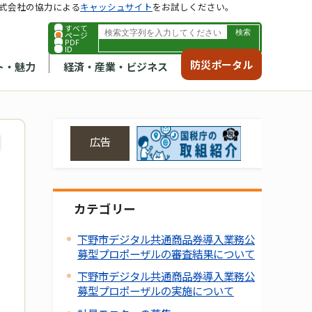
式会社の協力による
キャッシュサイト
をお試しください。
すべて
ページ
PDF
ID
防災ポータル
ト・魅力
経済・産業・ビジネス
広告
カテゴリー
下野市デジタル共通商品券導入業務公
募型プロポーザルの審査結果について
下野市デジタル共通商品券導入業務公
募型プロポーザルの実施について