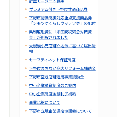
計量モニターの募集
プレミアム付き下野市共通商品券
下野市物価高騰対応重点支援商品券
「シモツケくらしウッテツ券」の配付
県制度融資に「米国関税緊急対策資
金」が創設されました
大規模小売店舗立地法に基づく届出情
報
セーフティネット保証制度
下野市まちなか商店リフォーム補助金
下野市空き店舗活用事業奨励金
中小企業融資制度のご案内
中小企業制度金融利子補給
事業承継について
下野市立地企業連絡協議会について