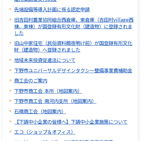
先端設備等導入計画に係る認定申請
旧吉田村農業協同組合西倉庫、東倉庫（吉田村village西
棟、東棟）が国登録有形文化財（建造物）に登録されま
した
旧山中家住宅（民俗資料館夜明け前）が国登録有形文化
財（建造物）へ登録されました
地域未来投資促進法について
下野市ユニバーサルデザインタクシー整備事業費補助金
商工会のご案内
下野市商工会 本所（地図案内）
下野市商工会 南河内支所（地図案内）
石橋商工会（地図案内）
【下請中小企業の皆様へ】下請中小企業施策について
エコ（ショップ＆オフィス）