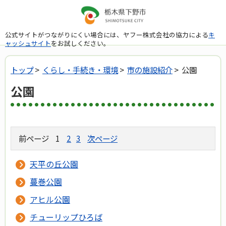
公式サイトがつながりにくい場合には、ヤフー株式会社の協力による
キ
ャッシュサイト
をお試しください。
トップ
>
くらし・手続き・環境
>
市の施設紹介
> 公園
公園
前ページ
1
2
3
次ページ
天平の丘公園
蔓巻公園
アヒル公園
チューリップひろば