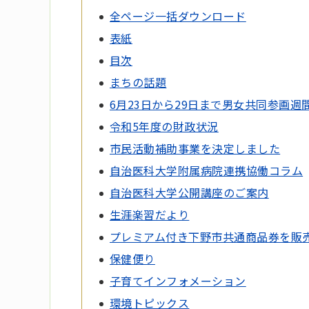
全ページ一括ダウンロード
表紙
目次
まちの話題
6月23日から29日まで男女共同参画週
令和5年度の財政状況
市民活動補助事業を決定しました
自治医科大学附属病院連携協働コラム
自治医科大学公開講座のご案内
生涯楽習だより
プレミアム付き下野市共通商品券を販
保健便り
子育てインフォメーション
環境トピックス