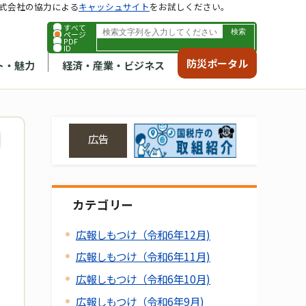
式会社の協力による
キャッシュサイト
をお試しください。
すべて
ページ
PDF
ID
防災ポータル
ト・魅力
経済・産業・ビジネス
広告
カテゴリー
広報しもつけ（令和6年12月)
広報しもつけ（令和6年11月)
広報しもつけ（令和6年10月)
広報しもつけ（令和6年9月)