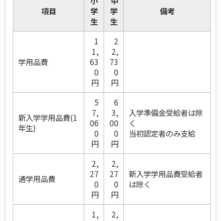
小
中
項目
学
学
備考
生
生
1
2
1,
2,
学用品費
63
73
0
0
円
円
5
6
7,
3,
入学準備金受給者は除
新入学学用品費(1
06
00
く
年生)
0
0
当初認定者のみ支給
円
円
2,
2,
27
27
新入学学用品費受給者
通学用品費
0
0
は除く
円
円
1,
2,