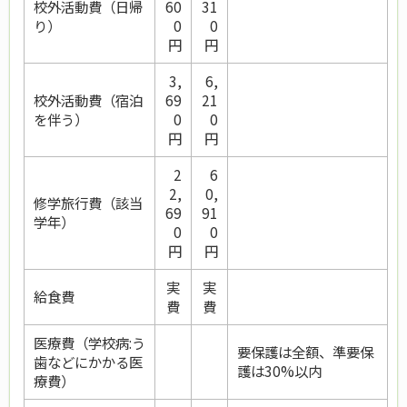
校外活動費（日帰
60
31
り）
0
0
円
円
3,
6,
校外活動費（宿泊
69
21
を伴う）
0
0
円
円
2
6
2,
0,
修学旅行費（該当
69
91
学年）
0
0
円
円
実
実
給食費
費
費
医療費（学校病:う
要保護は全額、準要保
歯などに
かかる
医
護は30%以内
療費）