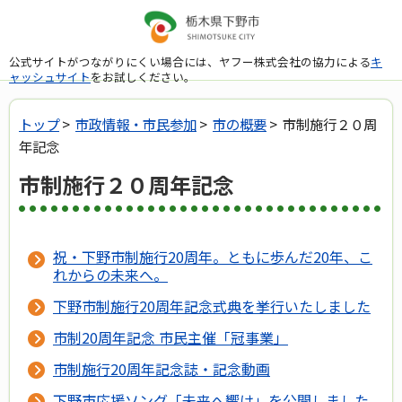
公式サイトがつながりにくい場合には、ヤフー株式会社の協力による
キ
ャッシュサイト
をお試しください。
トップ
>
市政情報・市民参加
>
市の概要
> 市制施行２０周
年記念
市制施行２０周年記念
祝・下野市制施行20周年。ともに歩んだ20年、こ
れからの未来へ。
下野市制施行20周年記念式典を挙行いたしました
市制20周年記念 市民主催「冠事業」
市制施行20周年記念誌・記念動画
下野市応援ソング「未来へ響け」を公開しました