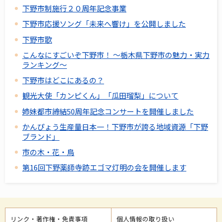
下野市制施行２０周年記念事業
下野市応援ソング「未来へ響け」を公開しました
下野市歌
こんなにすごいぞ下野市！ ～栃木県下野市の魅力・実力
ランキング～
下野市はどこにあるの？
観光大使「カンピくん」「瓜田瑠梨」について
姉妹都市締結50周年記念コンサートを開催しました
かんぴょう生産量日本一！下野市が誇る地域資源「下野
ブランド」
市の木・花・鳥
第16回下野薬師寺跡エゴマ灯明の会を開催します
リンク・著作権・免責事項
個人情報の取り扱い