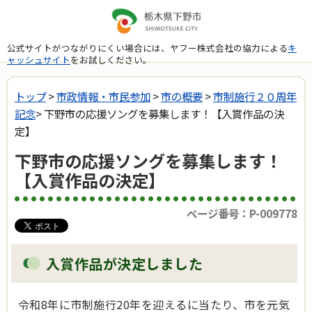
公式サイトがつながりにくい場合には、ヤフー株式会社の協力による
キ
ャッシュサイト
をお試しください。
トップ
>
市政情報・市民参加
>
市の概要
>
市制施行２０周年
記念
> 下野市の応援ソングを募集します！【入賞作品の決
定】
下野市の応援ソングを募集します！
【入賞作品の決定】
ページ番号：P-009778
入賞作品が決定しました
令和8年に市制施行20年を迎えるに当たり、市を元気