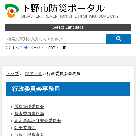
すべて
ページ
PDF
ID
トップ
>
部局一覧
> 行政委員会事務局
行政委員会事務局
選挙管理委員会
監査委員事務局
固定資産評価審査委員会
公平委員会
行政不服審査会