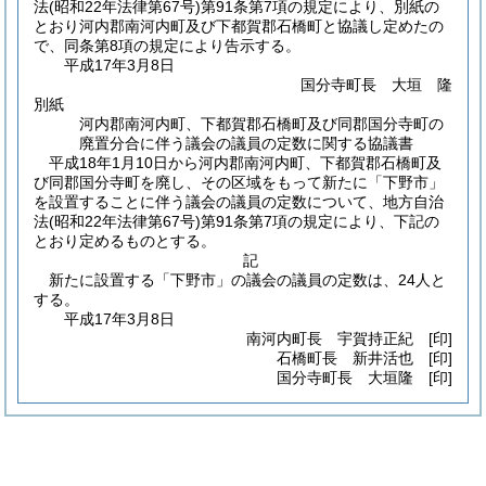
法
(昭和22年法律第67号)
第91条第7項の規定により、別紙の
とおり河内郡南河内町及び下都賀郡石橋町と協議し定めたの
で、同条第8項の規定により告示する。
平成17年3月8日
国分寺町長 大垣 隆
別紙
河内郡南河内町、下都賀郡石橋町及び同郡国分寺町の
廃置分合に伴う議会の議員の定数に関する協議書
平成18年1月10日から河内郡南河内町、下都賀郡石橋町及
び同郡国分寺町を廃し、その区域をもって新たに「下野市」
を設置することに伴う議会の議員の定数について、地方自治
法(昭和22年法律第67号)第91条第7項の規定により、下記の
とおり定めるものとする。
記
新たに設置する「下野市」の議会の議員の定数は、24人と
する。
平成17年3月8日
南河内町長 宇賀持正紀 [印]
石橋町長 新井活也 [印]
国分寺町長 大垣隆 [印]