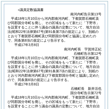
○議員定数協議書
南河内町告示第13号
平成18年1月10日から河内郡南河内町、下都賀郡石橋町及
び同郡国分寺町を廃し、その区域をもって新たに「下野市」
を設置することに伴う議会の議員の定数について、地方自治
法
(昭和22年法律第67号)
第91条第7項の規定により、別紙の
とおり下都賀郡石橋町及び同郡国分寺町と協議し定めたの
で、同条第8項の規定により告示する。
平成17年3月8日
南河内町長 宇賀持正紀
石橋町告示第12号
平成18年1月10日から河内郡南河内町、下都賀郡石橋町及
び同郡国分寺町を廃し、その区域をもって新たに「下野市」
を設置することに伴う議会の議員の定数について、地方自治
法
(昭和22年法律第67号)
第91条第7項の規定により、別紙の
とおり河内郡南河内町及び下都賀郡国分寺町と協議し定めた
ので、同条第8項の規定により告示する。
平成17年3月8日
石橋町長 新井活也
国分寺町告示第72号
平成18年1月10日から河内郡南河内町、下都賀郡石橋町及
び同郡国分寺町を廃し、その区域をもって新たに「下野市」
を設置することに伴う議会の議員の定数について、地方自治