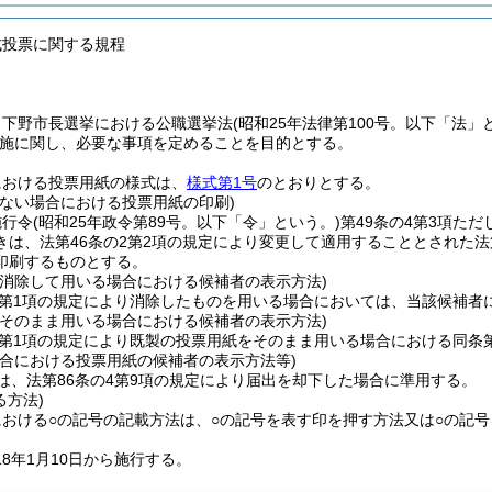
式投票に関する規程
、下野市長選挙における公職選挙法
(昭和25年法律第100号。以下「法」
施に関し、必要な事項を定めることを目的とする。
における投票用紙の様式は、
様式第1号
のとおりとする。
わない場合における投票用紙の印刷)
施行令
(昭和25年政令第89号。以下「令」という。)
第49条の4第3項た
きは、法第46条の2第2項の規定により変更して適用することとされた法
印刷するものとする。
を消除して用いる場合における候補者の表示方法)
5第1項の規定により消除したものを用いる場合においては、当該候補者
をそのまま用いる場合における候補者の表示方法)
5第1項の規定により既製の投票用紙をそのまま用いる場合における同条
場合における投票用紙の候補者の表示方法等)
は、法第86条の4第9項の規定により届出を却下した場合に準用する。
る方法)
における○の記号の記載方法は、○の記号を表す印を押す方法又は○の記
18年1月10日から施行する。