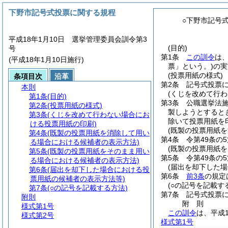
下野市記号式投票に関する規程
○下野市記号
平成18年1月10日 選挙管理委員会訓令第3
(目的)
号
第1条
この訓令
は
(平成18年1月10日施行)
票」という。)
の実
(投票用紙の様式)
条項目次
沿革
第2条
記号式投票
本則
(くじを改めて行
第1条
(目的)
第3条
公職選挙法
第2条
(投票用紙の様式)
製しようとすると
第3条
(くじを改めて行わない場合にお
除いて投票用紙を
ける投票用紙の印刷)
(既製の投票用紙
第4条
(既製の投票用紙を消除して用い
第4条
令第49条の
る場合における候補者の表示方法)
(既製の投票用紙
第5条
(既製の投票用紙をそのまま用い
第5条
令第49条の
る場合における候補者の表示方法)
(届出を却下した
第6条
(届出を却下した場合における投
第6条
前3条
の規定
票用紙の候補者の表示方法等)
(○の記号を記載す
第7条
(○の記号を記載する方法)
第7条
記号式投票
附則
附
則
様式第1号
この訓令
は、平成
様式第2号
様式第1号