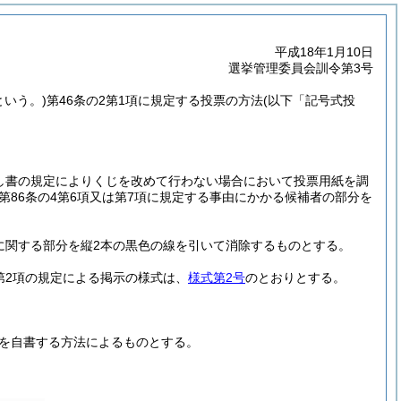
平成18年1月10日
選挙管理委員会訓令第3号
という。)
第46条の2第1項に規定する投票の方法
(以下「記号式投
だし書の規定によりくじを改めて行わない場合において投票用紙を調
第86条の4第6項又は第7項に規定する事由にかかる候補者の部分を
に関する部分を縦2本の黒色の線を引いて消除するものとする。
第2項の規定による掲示の様式は、
様式第2号
のとおりとする。
号を自書する方法によるものとする。