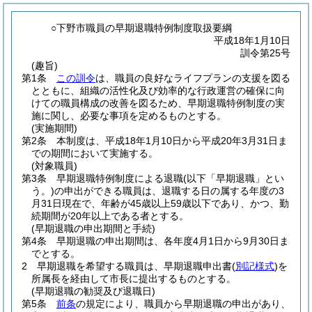
○下野市職員の早期退職特例制度取扱要綱
平成18年1月10日
訓令第25号
(趣旨)
第1条
この訓令
は、職員の良好なライフプランの支援を図る
とともに、組織の活性化及び効率的な行政運営の確保に向
けての職員構成の改善を図るため、早期退職特例制度の実
施に関し、必要な事項を定めるものとする。
(実施期間)
第2条
本制度は、平成18年1月10日から平成20年3月31日ま
での期間において実施する。
(対象職員)
第3条
早期退職特例制度による退職
(以下「早期退職」とい
う。)
の申出ができる職員は、退職する日の属する年度の3
月31日現在で、年齢が45歳以上59歳以下であり、かつ、勤
続期間が20年以上である者とする。
(早期退職の申出期間と手続)
第4条
早期退職の申出期間は、各年度4月1日から9月30日ま
でとする。
2
早期退職を希望する職員は、早期退職申出書
(
別記様式
)
を
所属長を経由して市長に提出するものとする。
(早期退職の勧奨及び退職日)
第5条
前条
の規定により、職員から早期退職の申出があり、