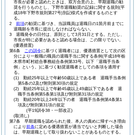
市長が必要と認めたときは、双方合意の上、早期退職の勧
奨を行うものとし、下野市退職勧奨の記録に関する規則
(平
成18年下野市規則第27号)
別記様式を作成するものとす
る。
2
前項
の勧奨に基づき、当該職員は退職日の1箇月前までに
退職願を市長に提出しなければならない。
3
退職発令の日付は、原則として3月31日とする。
ただし、
市長が特に必要があると認める場合は、この限りでない。
(優遇措置)
第6条
この訓令
に基づく退職者には、優遇措置として次の区
分により一般職の職員の退職手当に関する条例
(平成18年栃
木県市町村総合事務組合条例第33号。以下「退職手当条
例」という。)
に基づく勧奨退職者としての条項を適用す
る。
(1)
勤続25年以上で年齢50歳以上である者 退職手当条例
第5条の2及び附則第30項の規定
(2)
勤続25年以上で年齢45歳以上49歳以下である者 退
職手当条例第5条第1項及び附則第31項の規定
(3)
勤続20年以上24年以下の者 退職手当条例第4条第1
項及び附則第31項の規定
(平19訓令38・一部改正)
(取消し)
第7条
早期退職を認められた後、本人の責めに帰すべき理由
により
前条
に定める優遇措置が適当でないと判断した場合
は、早期退職として取り扱わないことがあるものとする。