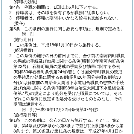
(停職の効果)
第4条
停職の期間は、1日以上6月以下とする。
2
停職者は、その職を保有するが職務に従事しない。
3
停職者は、停職の期間中いかなる給与も支給されない。
(委任)
第5条
この条例の施行に関し必要な事項は、規則で定める。
附
則
(施行期日)
1
この条例は、平成18年1月10日から施行する。
(経過措置)
2
この条例の施行の日の前日までに、合併前の南河内町職員
の懲戒の手続及び効果に関する条例
(昭和30年南河内町条例
第22号)
、石橋町職員の懲戒の手続及び効果に関する条例
(昭和30年石橋町条例第24号)
若しくは国分寺町職員の懲戒
の手続及び効果に関する条例
(昭和26年国分寺町条例第33
号)
又は解散前の自治医大周辺下水道組合職員の懲戒の手続
及び効果に関する条例
(昭和58年自治医大周辺下水道組合条
例第7号)
の規定により処分を受けた職員については、それ
ぞれこの条例に規定する処分を受けたものとみなし、その
期間は通算する。
附
則
(平成26年12月22日
条例第37号)
抄
(施行期日等)
第1条
この条例は、公布の日から施行する。
ただし、第2
条、第4条及び第5条から第8条まで並びに附則第5条から第
8条まで、第10条及び第11条の規定は、平成27年4月1日か