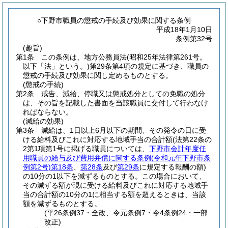
○下野市職員の懲戒の手続及び効果に関する条例
平成18年1月10日
条例第32号
(趣旨)
第1条
この条例は、地方公務員法
(昭和25年法律第261号。
以下「法」という。)
第29条第4項の規定に基づき、職員の
懲戒の手続及び効果に関し定めるものとする。
(懲戒の手続)
第2条
戒告、減給、停職又は懲戒処分としての免職の処分
は、その旨を記載した書面を当該職員に交付して行わなけ
ればならない。
(減給の効果)
第3条
減給は、1日以上6月以下の期間、その発令の日に受
ける給料及びこれに対応する地域手当の合計額
(法第22条の
2第1項第1号に掲げる職員については、
下野市会計年度任
用職員の給与及び費用弁償に関する条例
(令和元年下野市条
例第2号)
第18条
、
第28条
及び
第29条
に規定する報酬の額)
の10分の1以下を減ずるものとする。
この場合において、
その減ずる額が現に受ける給料及びこれに対応する地域手
当の合計額の10分の1に相当する額を超えるときは、当該
額を減ずるものとする。
(平26条例37・全改、令元条例7・令4条例24・一部
改正)