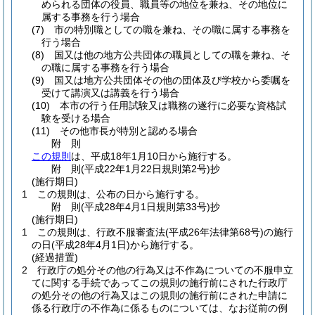
められる団体の役員、職員等の地位を兼ね、その地位に
属する事務を行う場合
(7)
市の特別職としての職を兼ね、その職に属する事務を
行う場合
(8)
国又は他の地方公共団体の職員としての職を兼ね、そ
の職に属する事務を行う場合
(9)
国又は地方公共団体その他の団体及び学校から委嘱を
受けて講演又は講義を行う場合
(10)
本市の行う任用試験又は職務の遂行に必要な資格試
験を受ける場合
(11)
その他市長が特別と認める場合
附
則
この規則
は、平成18年1月10日から施行する。
附
則
(平成22年1月22日
規則第2号)
抄
(施行期日)
1
この規則は、公布の日から施行する。
附
則
(平成28年4月1日
規則第33号)
抄
(施行期日)
1
この規則は、行政不服審査法
(平成26年法律第68号)
の施行
の日
(平成28年4月1日)
から施行する。
(経過措置)
2
行政庁の処分その他の行為又は不作為についての不服申立
てに関する手続であってこの規則の施行前にされた行政庁
の処分その他の行為又はこの規則の施行前にされた申請に
係る行政庁の不作為に係るものについては、なお従前の例