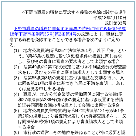
○下野市職員の職務に専念する義務の免除に関する規則
平成18年1月10日
規則第33号
下野市職員の職務に専念する義務の特例に関する条例
(平成
18年下野市条例第35号)
第2条第4号
の規定により、職務に専
念する義務を免除することができる場合を次のように定め
る。
(1)
地方公務員法
(昭和25年法律第261号。以下「法」とい
う。)
第46条の規定に基づき勤務条件の措置に関し要求
し、及びその審査に審査の要求者として出頭する場合
(2)
法第49条の2第1項の規定に基づき不利益処分の審査請
求をし、及びその審査に審査請求人として出頭する場合
(3)
法第55条第8項の規定に基づき適法な交渉を行い、又
は同条第11項の規定に基づき当局に不満を表明し、若し
くは意見を申し出る場合
(4)
職員が、地方公営企業等の労働関係に関する法律
(昭
和27年法律第289号)
第7条の規定に基づき設置する苦情
処理共同調整会議の構成員として会議に出席する場合
(5)
地方公務員災害補償法
(昭和42年法律第121号)
第51条
第2項の規定により審査請求若しくは再審査請求をし、又
は同法第60条第1項の規定により審査請求人として出頭
する場合
(6)
市行政の運営上その地位を兼ねることが特に必要と認