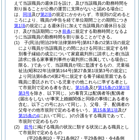
えて当該職員の週休日を設け、及び当該職員の勤務時間を
割り振ることが公務の運営に支障がないと認める場合に
は、
同項
及び
第2項
の規定にかかわらず、市規則の定めると
ころにより、職員の申告を経て単位期間ごとの期間につき
第1項
の規定による週休日に加えて当該職員の週休日を設
け、及び当該期間につき
前条
に規定する勤務時間となるよ
うに当該職員の勤務時間を割り振ることができる。
(1)
子
(民法
(明治29年法律第89号)
第817条の2第1項の規定
により職員が当該職員との間における同項に規定する特
別養子縁組の成立について家庭裁判所に請求した者
(当該
請求に係る家事審判事件が裁判所に係属している場合に
限る。)
であって、当該職員が現に監護するもの、児童福
祉法
(昭和22年法律第164号)
第27条第1項第3号の規定に
より同法第6条の4第2号に規定する養子縁組里親である
職員に委託されている児童その他これらに準ずる者とし
て市規則で定める者を含む。
第15条
及び
第15条の3第1項
第3号
を除き、以下同じ。)
の養育又は配偶者等
(配偶者
(届出をしないが事実上婚姻関係と同様の事情にある者を
含む。以下この号において同じ。)
、父母、子、配偶者の
父母その他市規則で定める者をいう。
第15条第1項
及び
第15条の4
において同じ。)
の介護をする職員であって、
市規則で定めるもの
(2)
前号
に掲げる職員の状況に類する状況にある職員とし
て市規則で定めるもの
(平20条例10・平21条例27・平29条例3・令4条例