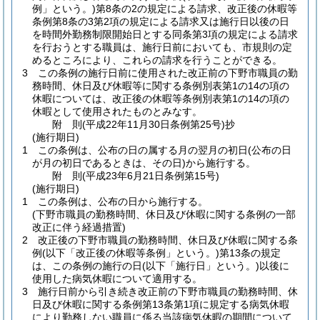
例」という。)
第8条の2の規定による請求、改正後の休暇等
条例第8条の3第2項の規定による請求又は施行日以後の日
を時間外勤務制限開始日とする同条第3項の規定による請求
を行おうとする職員は、施行日前においても、市規則の定
めるところにより、これらの請求を行うことができる。
3
この条例の施行日前に使用された改正前の下野市職員の勤
務時間、休日及び休暇等に関する条例別表第1の14の項の
休暇については、改正後の休暇等条例別表第1の14の項の
休暇として使用されたものとみなす。
附
則
(平成22年11月30日
条例第25号)
抄
(施行期日)
1
この条例は、公布の日の属する月の翌月の初日
(公布の日
が月の初日であるときは、その日)
から施行する。
附
則
(平成23年6月21日
条例第15号)
(施行期日)
1
この条例は、公布の日から施行する。
(下野市職員の勤務時間、休日及び休暇に関する条例の一部
改正に伴う経過措置)
2
改正後の下野市職員の勤務時間、休日及び休暇に関する条
例
(以下「改正後の休暇等条例」という。)
第13条の規定
は、この条例の施行の日
(以下「施行日」という。)
以後に
使用した病気休暇について適用する。
3
施行日前から引き続き改正前の下野市職員の勤務時間、休
日及び休暇に関する条例第13条第1項に規定する病気休暇
により勤務しない職員に係る当該病気休暇の期間について