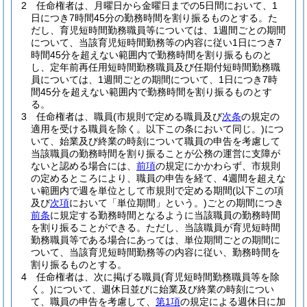
2
任命権者は、月曜日から金曜日までの5日間において、1
日につき7時間45分の勤務時間を割り振るものとする。
た
だし、育児短時間勤務職員等については、1週間ごとの期間
について、当該育児短時間勤務等の内容に従い1日につき7
時間45分を超えない範囲内で勤務時間を割り振るものと
し、定年前再任用短時間勤務職員及び任期付短時間勤務職
員については、1週間ごとの期間について、1日につき7時
間45分を超えない範囲内で勤務時間を割り振るものとす
る。
3
任命権者は、職員
(市規則で定める職員及び
次条
の規定の
適用を受ける職員を除く。以下この条において同じ。)
につ
いて、始業及び終業の時刻について職員の申告を考慮して
当該職員の勤務時間を割り振ることが公務の運営に支障が
ないと認める場合には、
前項
の規定にかかわらず、市規則
の定めるところにより、職員の申告を経て、4週間を超えな
い範囲内で週を単位として市規則で定める期間
(以下この項
及び
次項
において「単位期間」という。)
ごとの期間につき
前条
に規定する勤務時間となるように当該職員の勤務時間
を割り振ることができる。
ただし、当該職員が育児短時間
勤務職員等である場合にあっては、単位期間ごとの期間に
ついて、当該育児短時間勤務等の内容に従い、勤務時間を
割り振るものとする。
4
任命権者は、次に掲げる職員
(育児短時間勤務職員等を除
く。)
について、週休日並びに始業及び終業の時刻につい
て、職員の申告を考慮して、
第1項
の規定による週休日に加