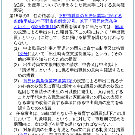
(妊娠、出産等についての申出をした職員等に対する意向確
認等)
第15条の3
任命権者は、
下野市職員の育児休業等に関する
条例
(平成18年下野市条例第37号。以下「育児休業条例」
という。)
第25条第1項
の措置を講ずるに当たっては、
同項
の規定による申出をした職員
(以下この項において「申出職
員」という。)
に対して、次に掲げる措置を講じなければな
らない。
(1)
申出職員の仕事と育児との両立に資する制度又は措置
(
次号
において「出生時両立支援制度等」という。)
その
他の事項を知らせるための措置
(2)
出生時両立支援制度等の請求、申告又は申出
(以下
「請求等」という。)
に係る申出職員の意向を確認するた
めの措置
(3)
育児休業条例第25条第1項
の規定による申出に係る子
の心身の状況又は育児に関する申出職員の家庭の状況に
起因して当該子の出生の日以後に発生し、又は発生する
ことが予想される職業生活と家庭生活との両立の支障と
なる事情の改善に資する事項に係る申出職員の意向を確
認するための措置
2
任命権者は、3歳に満たない子を養育する職員
(以下この項
において「対象職員」という。)
に対して、市規則で定める
期間内に、次に掲げる措置を講じなければならない。
(1)
対象職員の仕事と育児との両立に資する制度又は措置