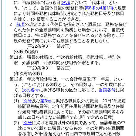
に、当該休日に代わる日
(
次項
において「代休日」とい
う。)
として、当該休日後の勤務日等
(
第8条の4第1項
の規定
により時間外勤務代休時間が指定された勤務日等及び休日
を除く。)
を指定することができる。
2
前項
の規定により代休日を指定された職員は、勤務を命ぜ
られた休日の全勤務時間を勤務した場合において、当該代
休日には、特に勤務することを命ぜられるときを除き、正
規の勤務時間においても勤務することを要しない。
(平22条例3・一部改正)
(休暇の種類)
第11条
職員の休暇は、年次有給休暇、病気休暇、特別休
暇、介護休暇、介護時間及び組合休暇とする。
(平29条例3・一部改正)
(年次有給休暇)
第12条
年次有給休暇は、一の会計年度
(以下「年度」とい
う。)
ごとにおける休暇とし、その日数は、一の年度におい
て、
次の各号
に掲げる職員の区分に応じて、
当該各号
に掲
げる日数とする。
(1)
次号
及び
第3号
に掲げる職員以外の職員 20日
(育児短
時間勤務職員等、定年前再任用短時間勤務職員及び任期
付短時間勤務職員にあっては、その者の勤務時間等を考
慮し20日を超えない範囲内で市規則で定める日数)
(2)
次号
に掲げる職員以外の職員であって、当該年度の中
途において新たに職員となるもの その年度の在職期間
を考慮し20日を超えない範囲内で市規則で定める日数