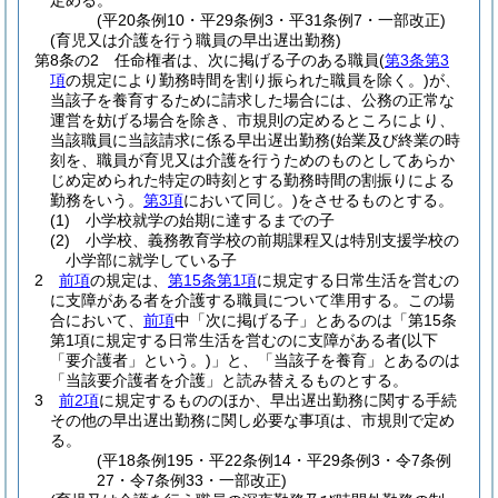
定める。
(平20条例10・平29条例3・平31条例7・一部改正)
(育児又は介護を行う職員の早出遅出勤務)
第8条の2
任命権者は、次に掲げる子のある職員
(
第3条第3
項
の規定により勤務時間を割り振られた職員を除く。)
が、
当該子を養育するために請求した場合には、公務の正常な
運営を妨げる場合を除き、市規則の定めるところにより、
当該職員に当該請求に係る早出遅出勤務
(始業及び終業の時
刻を、職員が育児又は介護を行うためのものとしてあらか
じめ定められた特定の時刻とする勤務時間の割振りによる
勤務をいう。
第3項
において同じ。)
をさせるものとする。
(1)
小学校就学の始期に達するまでの子
(2)
小学校、義務教育学校の前期課程又は特別支援学校の
小学部に就学している子
2
前項
の規定は、
第15条第1項
に規定する日常生活を営むの
に支障がある者を介護する職員について準用する。
この場
合において、
前項
中「次に掲げる子」とあるのは「第15条
第1項に規定する日常生活を営むのに支障がある者
(以下
「要介護者」という。)
」と、「当該子を養育」とあるのは
「当該要介護者を介護」と読み替えるものとする。
3
前2項
に規定するもののほか、早出遅出勤務に関する手続
その他の早出遅出勤務に関し必要な事項は、市規則で定め
る。
(平18条例195・平22条例14・平29条例3・令7条例
27・令7条例33・一部改正)