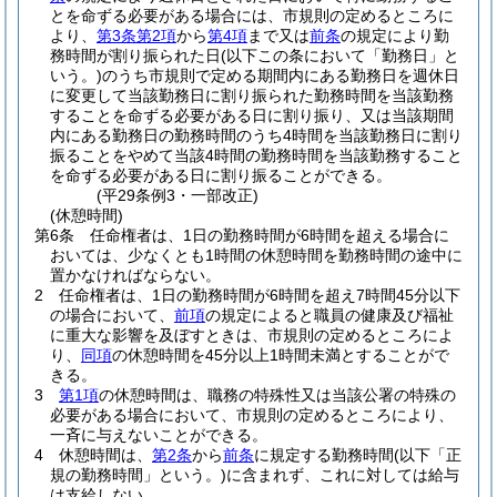
とを命ずる必要がある場合には、市規則の定めるところに
より、
第3条第2項
から
第4項
まで又は
前条
の規定により勤
務時間が割り振られた日
(以下この条において「勤務日」と
いう。)
のうち市規則で定める期間内にある勤務日を週休日
に変更して当該勤務日に割り振られた勤務時間を当該勤務
することを命ずる必要がある日に割り振り、又は当該期間
内にある勤務日の勤務時間のうち4時間を当該勤務日に割り
振ることをやめて当該4時間の勤務時間を当該勤務すること
を命ずる必要がある日に割り振ることができる。
(平29条例3・一部改正)
(休憩時間)
第6条
任命権者は、1日の勤務時間が6時間を超える場合に
おいては、少なくとも1時間の休憩時間を勤務時間の途中に
置かなければならない。
2
任命権者は、1日の勤務時間が6時間を超え7時間45分以下
の場合において、
前項
の規定によると職員の健康及び福祉
に重大な影響を及ぼすときは、市規則の定めるところによ
り、
同項
の休憩時間を45分以上1時間未満とすることがで
きる。
3
第1項
の休憩時間は、職務の特殊性又は当該公署の特殊の
必要がある場合において、市規則の定めるところにより、
一斉に与えないことができる。
4
休憩時間は、
第2条
から
前条
に規定する勤務時間
(以下「正
規の勤務時間」という。)
に含まれず、これに対しては給与
は支給しない。