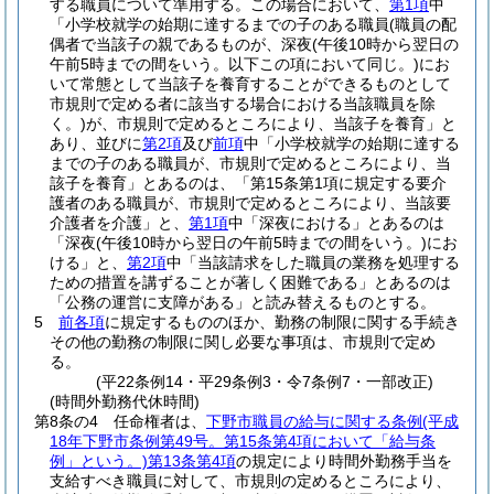
する職員について準用する。
この場合において、
第1項
中
「小学校就学の始期に達するまでの子のある職員
(職員の配
偶者で当該子の親であるものが、深夜
(午後10時から翌日の
午前5時までの間をいう。以下この項において同じ。)
にお
いて常態として当該子を養育することができるものとして
市規則で定める者に該当する場合における当該職員を除
く。)
が、市規則で定めるところにより、当該子を養育」と
あり、並びに
第2項
及び
前項
中「小学校就学の始期に達する
までの子のある職員が、市規則で定めるところにより、当
該子を養育」とあるのは、「第15条第1項に規定する要介
護者のある職員が、市規則で定めるところにより、当該要
介護者を介護」と、
第1項
中「深夜における」とあるのは
「深夜
(午後10時から翌日の午前5時までの間をいう。)
にお
ける」と、
第2項
中「当該請求をした職員の業務を処理する
ための措置を講ずることが著しく困難である」とあるのは
「公務の運営に支障がある」と読み替えるものとする。
5
前各項
に規定するもののほか、勤務の制限に関する手続き
その他の勤務の制限に関し必要な事項は、市規則で定め
る。
(平22条例14・平29条例3・令7条例7・一部改正)
(時間外勤務代休時間)
第8条の4
任命権者は、
下野市職員の給与に関する条例
(平成
18年下野市条例第49号。第15条第4項において「給与条
例」という。)
第13条第4項
の規定により時間外勤務手当を
支給すべき職員に対して、市規則の定めるところにより、