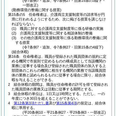
(令7条例7・追加、令7条例27・旧第15条の3繰下・
一部改正)
(勤務環境の整備に関する措置)
第15条の5
任命権者は、介護両立支援制度等の請求等が円
滑に行われるようにするため、次に掲げる措置を講じなけ
ればならない。
(1)
職員に対する介護両立支援制度等に係る研修の実施
(2)
介護両立支援制度等に関する相談体制の整備
(3)
その他介護両立支援制度等に係る勤務環境の整備に関
する措置
(令7条例7・追加、令7条例27・旧第15条の4繰下)
(組合休暇)
第16条
任命権者は、職員が登録された職員団体の規約に定
める機関で市規則で定めるものの構成員として当該機関の
業務に従事する場合及び登録された職員団体の加入する上
部団体のこれらの機関に相当する機関の業務で当該職員団
体の業務と認められるものに従事する場合に限り、組合休
暇を与えることができる。
2
組合休暇の期間は、職員が任命権者の許可を得て登録され
た職員団体の業務又は活動に従事する期間とする。
3
組合休暇の単位は、1日又は1時間とする。
ただし、一の
年度につき30日を超えることができない。
4
第12条第3項ただし書
及び
第15条第4項
の規定は、組合休
暇に準用する。
(平20条例10・平21条例27・平29条例3・一部改正)