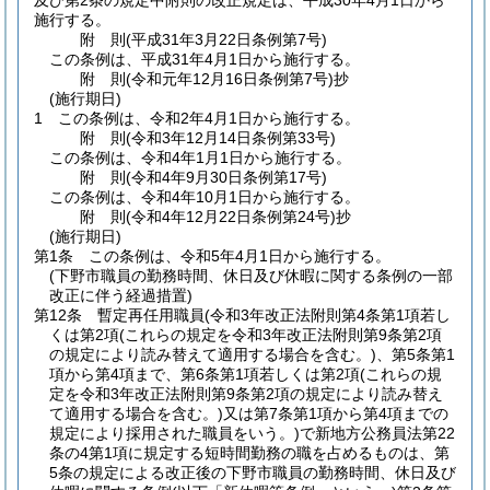
及び第2条の規定中附則の改正規定は、平成30年4月1日から
施行する。
附
則
(平成31年3月22日
条例第7号)
この条例は、平成31年4月1日から施行する。
附
則
(令和元年12月16日
条例第7号)
抄
(施行期日)
1
この条例は、令和2年4月1日から施行する。
附
則
(令和3年12月14日
条例第33号)
この条例は、令和4年1月1日から施行する。
附
則
(令和4年9月30日
条例第17号)
この条例は、令和4年10月1日から施行する。
附
則
(令和4年12月22日
条例第24号)
抄
(施行期日)
第1条
この条例は、令和5年4月1日から施行する。
(下野市職員の勤務時間、休日及び休暇に関する条例の一部
改正に伴う経過措置)
第12条
暫定再任用職員
(令和3年改正法附則第4条第1項若し
くは第2項
(これらの規定を令和3年改正法附則第9条第2項
の規定により読み替えて適用する場合を含む。)
、第5条第1
項から第4項まで、第6条第1項若しくは第2項
(これらの規
定を令和3年改正法附則第9条第2項の規定により読み替え
て適用する場合を含む。)
又は第7条第1項から第4項までの
規定により採用された職員をいう。)
で新地方公務員法第22
条の4第1項に規定する短時間勤務の職を占めるものは、第
5条の規定による改正後の下野市職員の勤務時間、休日及び