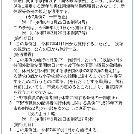
休暇に関する条例
(以下「新休暇等条例」という。)
第2条第
3項に規定する定年前再任用短時間勤務職員とみなして、新
休暇等条例の規定を適用する。
(令7条例7・一部改正)
附
則
(令和6年3月25日
条例第4号)
この条例は、令和6年4月1日から施行する。
附
則
(令和7年3月26日
条例第7号)
(施行期日)
1
この条例は、令和7年4月1日から施行する。
ただし、次項
の規定は、公布の日から施行する。
(経過措置)
2
この条例の施行の日
(以下「施行日」という。)
以後の日を
時間外勤務制限開始日とする改正後の下野市職員の勤務時
間、休日及び休暇に関する条例第8条の3第2項の規定によ
る請求
(3歳から小学校就学の始期に達するまでの子を養育
するために行うものに限る。)
を行おうとする職員は、施行
日前においても、市規則の定めるところにより、当該請求
を行うことができる。
(下野市職員の配偶者同行休業に関する条例の一部改正)
3
下野市職員の配偶者同行休業に関する条例
(平成26年下野
市条例第22号)
の一部を次のように改正する。
〔次のよう〕略
附
則
(令和7年9月26日
条例第27号)
抄
(施行期日)
1
この条例は、令和7年10月1日から施行する。