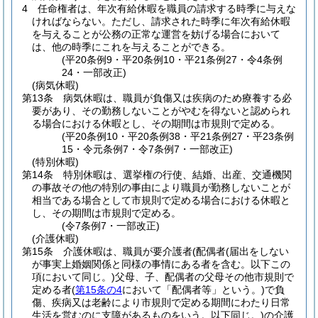
4
任命権者は、年次有給休暇を職員の請求する時季に与えな
ければならない。
ただし、請求された時季に年次有給休暇
を与えることが公務の正常な運営を妨げる場合において
は、他の時季にこれを与えることができる。
(平20条例9・平20条例10・平21条例27・令4条例
24・一部改正)
(病気休暇)
第13条
病気休暇は、職員が負傷又は疾病のため療養する必
要があり、その勤務しないことがやむを得ないと認められ
る場合における休暇とし、その期間は市規則で定める。
(平20条例10・平20条例38・平21条例27・平23条例
15・令元条例7・令7条例7・一部改正)
(特別休暇)
第14条
特別休暇は、選挙権の行使、結婚、出産、交通機関
の事故その他の特別の事由により職員が勤務しないことが
相当である場合として市規則で定める場合における休暇と
し、その期間は市規則で定める。
(令7条例7・一部改正)
(介護休暇)
第15条
介護休暇は、職員が要介護者
(配偶者
(届出をしない
が事実上婚姻関係と同様の事情にある者を含む。以下この
項において同じ。)
父母、子、配偶者の父母その他市規則で
定める者
(
第15条の4
において「配偶者等」という。)
で負
傷、疾病又は老齢により市規則で定める期間にわたり日常
生活を営むのに支障があるものをいう。以下同じ。)
の介護