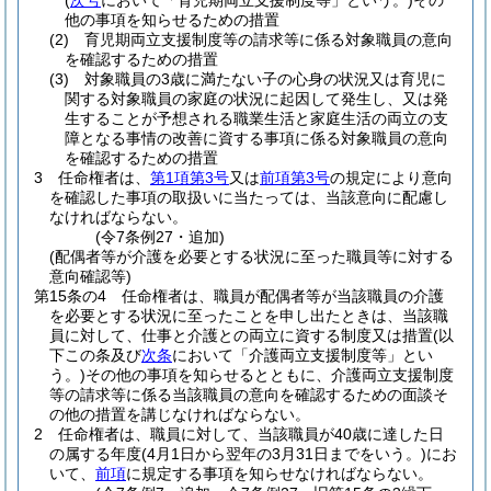
(
次号
において「育児期両立支援制度等」という。)
その
他の事項を知らせるための措置
(2)
育児期両立支援制度等の請求等に係る対象職員の意向
を確認するための措置
(3)
対象職員の3歳に満たない子の心身の状況又は育児に
関する対象職員の家庭の状況に起因して発生し、又は発
生することが予想される職業生活と家庭生活の両立の支
障となる事情の改善に資する事項に係る対象職員の意向
を確認するための措置
3
任命権者は、
第1項第3号
又は
前項第3号
の規定により意向
を確認した事項の取扱いに当たっては、当該意向に配慮し
なければならない。
(令7条例27・追加)
(配偶者等が介護を必要とする状況に至った職員等に対する
意向確認等)
第15条の4
任命権者は、職員が配偶者等が当該職員の介護
を必要とする状況に至ったことを申し出たときは、当該職
員に対して、仕事と介護との両立に資する制度又は措置
(以
下この条及び
次条
において「介護両立支援制度等」とい
う。)
その他の事項を知らせるとともに、介護両立支援制度
等の請求等に係る当該職員の意向を確認するための面談そ
の他の措置を講じなければならない。
2
任命権者は、職員に対して、当該職員が40歳に達した日
の属する年度
(4月1日から翌年の3月31日までをいう。)
にお
いて、
前項
に規定する事項を知らせなければならない。