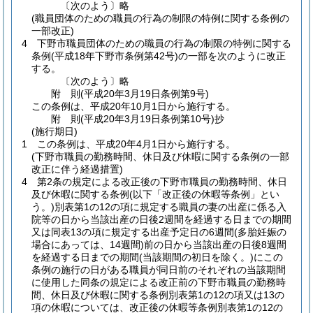
〔次のよう〕略
(職員団体のための職員の行為の制限の特例に関する条例の
一部改正)
4
下野市職員団体のための職員の行為の制限の特例に関する
条例
(平成18年下野市条例第42号)
の一部を次のように改正
する。
〔次のよう〕略
附
則
(平成20年3月19日
条例第9号)
この条例は、平成20年10月1日から施行する。
附
則
(平成20年3月19日
条例第10号)
抄
(施行期日)
1
この条例は、平成20年4月1日から施行する。
(下野市職員の勤務時間、休日及び休暇に関する条例の一部
改正に伴う経過措置)
4
第2条の規定による改正後の下野市職員の勤務時間、休日
及び休暇に関する条例
(以下「改正後の休暇等条例」とい
う。)
別表第1の12の項に規定する職員の妻の出産に係る入
院等の日から当該出産の日後2週間を経過する日までの期間
又は同表13の項に規定する出産予定日の6週間
(多胎妊娠の
場合にあっては、14週間)
前の日から当該出産の日後8週間
を経過する日までの期間
(当該期間の初日を除く。)
にこの
条例の施行の日がある職員が同日前のそれぞれの当該期間
に使用した同条の規定による改正前の下野市職員の勤務時
間、休日及び休暇に関する条例別表第1の12の項又は13の
項の休暇については、改正後の休暇等条例別表第1の12の