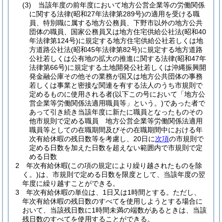
(3)
当該年度の前年度において地方公営企業等の労働関係
に関する法律
(昭和27年法律第289号)
の適用を受ける職
員、特別職に属する地方公務員、下野市以外の地方公共
団体の職員、国家公務員又は地方住宅供給公社法
(昭和40
年法律第124号)
に規定する地方住宅供給公社若しくは地
方道路公社法
(昭和45年法律第82号)
に規定する地方道路
公社若しくは公有地の拡大の推進に関する法律
(昭和47年
法律第66号)
に規定する土地開発公社若しくは沖縄振興開
発金融公庫その他その業務が国又は地方公共団体の事務
若しくは事業と密接な関連を有する法人のうち市規則で
定めるものに使用される者
(以下この号において「地方公
営企業等労働関係法適用職員等」という。)
であった者で
あって引き続き当該年度に新たに職員となったものその
他市規則で定める職員 地方公営企業等労働関係法適用
職員等としての在職期間及びその在職期間中における年
次有給休暇の残日数等を考慮し、20日に
次項
の市規則で
定める日数を加えた日数を超えない範囲内で市規則で定
める日数
2
年次有給休暇
(この項の規定により繰り越されたものを除
く。)
は、市規則で定める日数を限度として、当該年度の翌
年度に繰り越すことができる。
3
年次有給休暇の単位は、1日又は1時間とする。
ただし、
年次有給休暇の残日数のすべてを使用しようとする場合に
おいて、当該残日数に1時間未満の端数があるときは、当該
残日数のすべてを使用することができる。