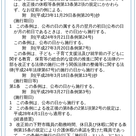
は、改正後の休暇等条例第13条第2項の規定にかかわら
ず、なお従前の例による。
附
則
(平成23年11月29日
条例第20号)
抄
(施行期日)
1
この条例は、公布の日の属する月の翌月の初日
(公布の日
が月の初日であるときは、その日)
から施行する。
附
則
(平成24年9月21日
条例第24号)
この条例は、公布の日から施行する。
附
則
(平成27年3月20日
条例第7号)
この条例は、子ども・子育て支援法及び就学前の子どもに
関する教育、保育等の総合的な提供の推進に関する法律の一
部を改正する法律の施行に伴う関係法律の整備等に関する法
律
(平成24年法律第67号)
の施行の日から施行する。
附
則
(平成28年3月18日
条例第13号)
抄
(施行期日等)
第1条
この条例は、公布の日から施行する。
附
則
(平成29年3月27日
条例第3号)
(施行期日)
1
この条例は、公布の日から施行する。
2
この条例による改正後の第8条の2第1項第2号の規定は、
平成28年4月1日から適用する。
(経過措置)
3
改正前の下野市職員の勤務時間、休日及び休暇に関する条
例第15条の規定により介護休暇の承認を受けた職員であっ
て、この条例の施行の日
(以下「施行日」という。)
におい