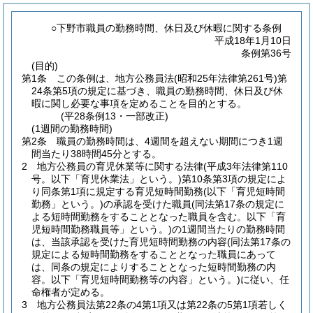
○下野市職員の勤務時間、休日及び休暇に関する条例
平成18年1月10日
条例第36号
(目的)
第1条
この条例は、地方公務員法
(昭和25年法律第261号)
第
24条第5項の規定に基づき、職員の勤務時間、休日及び休
暇に関し必要な事項を定めることを目的とする。
(平28条例13・一部改正)
(1週間の勤務時間)
第2条
職員の勤務時間は、4週間を超えない期間につき1週
間当たり38時間45分とする。
2
地方公務員の育児休業等に関する法律
(平成3年法律第110
号。以下「育児休業法」という。)
第10条第3項の規定によ
り同条第1項に規定する育児短時間勤務
(以下「育児短時間
勤務」という。)
の承認を受けた職員
(同法第17条の規定に
よる短時間勤務をすることとなった職員を含む。以下「育
児短時間勤務職員等」という。)
の1週間当たりの勤務時間
は、当該承認を受けた育児短時間勤務の内容
(同法第17条の
規定による短時間勤務をすることとなった職員にあって
は、同条の規定によりすることとなった短時間勤務の内
容。以下「育児短時間勤務等の内容」という。)
に従い、任
命権者が定める。
3
地方公務員法第22条の4第1項又は第22条の5第1項若しく