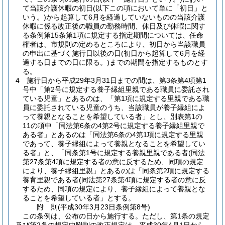
て当該介護休暇の初日
(以下この項において単に「初日」と
いう。)
から起算して6月を経過していないものの当該介護
休暇に係る改正後の職員の勤務時間、休日及び休暇に関す
る条例第15条第1項に規定する指定期間については、任命
権者は、市規則の定めるところにより、初日から当該職員
の申出に基づく施行日以後の日
(初日から起算して6月を経
過する日までの日に限る。)
までの期間を指定するものとす
る。
4
施行日から平成29年3月31日までの間は、第3条第4項第1
号中「第2号に規定する養子縁組里親である職員に委託され
ている児童」とあるのは、「第1項に規定する里親である職
員に委託されている児童のうち、当該職員が養子縁組によ
って養親となることを希望している者」とし、別表第1の
11の項中「同法第6条の4第2号に規定する養子縁組里親で
ある者」とあるのは「同法第6条の4第1項に規定する里親
であって、養子縁組によって養親となることを希望してい
る者」と、「同条第1号に規定する養親里親である者(同法
第27条第4項に規定する者の意に反するため、同項の規定
により、養子縁組里親」とあるのは「同条第2項に規定する
養育里親である者(同法第27条第4項に規定する者の意に反
するため、同項の規定により、養子縁組によって養親とな
ることを希望している者」とする。
附
則
(平成30年3月23日
条例第8号)
この条例は、公布の日から施行する。
ただし、第1条の規定