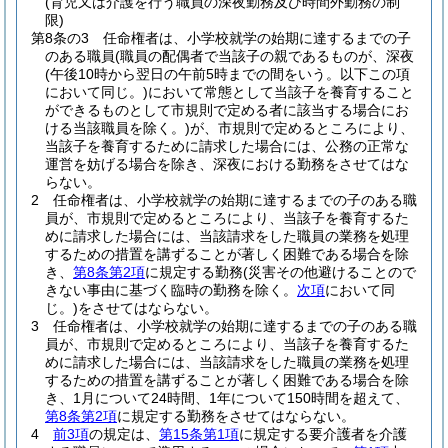
(育児又は介護を行う職員の深夜勤務及び時間外勤務の制
限)
第8条の3
任命権者は、小学校就学の始期に達するまでの子
のある職員
(職員の配偶者で当該子の親であるものが、深夜
(午後10時から翌日の午前5時までの間をいう。以下この項
において同じ。)
において常態として当該子を養育すること
ができるものとして市規則で定める者に該当する場合にお
ける当該職員を除く。)
が、市規則で定めるところにより、
当該子を養育するために請求した場合には、公務の正常な
運営を妨げる場合を除き、深夜における勤務をさせてはな
らない。
2
任命権者は、小学校就学の始期に達するまでの子のある職
員が、市規則で定めるところにより、当該子を養育するた
めに請求した場合には、当該請求をした職員の業務を処理
するための措置を講ずることが著しく困難である場合を除
き、
第8条第2項
に規定する勤務
(災害その他避けることので
きない事由に基づく臨時の勤務を除く。
次項
において同
じ。)
をさせてはならない。
3
任命権者は、小学校就学の始期に達するまでの子のある職
員が、市規則で定めるところにより、当該子を養育するた
めに請求した場合には、当該請求をした職員の業務を処理
するための措置を講ずることが著しく困難である場合を除
き、1月について24時間、1年について150時間を超えて、
第8条第2項
に規定する勤務をさせてはならない。
4
前3項
の規定は、
第15条第1項
に規定する要介護者を介護