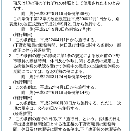
項又は13の項のそれぞれの休暇として使用されたものとみ
なす。
附
則
(平成20年9月16日
条例第38号)
この条例中第13条の改正規定は平成20年12月1日から、別
表第1の改正規定は平成21年5月21日から施行する。
附
則
(平成21年9月8日
条例第27号)
抄
(施行期日)
1
この条例は、平成22年4月1日から施行する。
(下野市職員の勤務時間、休日及び休暇に関する条例の一部
改正に伴う経過措置)
2
この条例の施行の際現に第1条の規定による改正前の下野
市職員の勤務時間、休日及び休暇に関する条例の規定によ
る病気休暇の承認を受けて休暇中の職員の当該病気休暇の
期間については、なお従前の例による。
附
則
(平成22年3月24日
条例第3号)
抄
(施行期日)
1
この条例は、平成22年4月1日から施行する。
附
則
(平成22年6月18日
条例第14号)
(施行期日)
1
この条例は、平成22年6月30日から施行する。
ただし、次
項の規定は、公布の日から施行する。
(経過措置)
2
この条例の施行の日
(以下「施行日」という。)
以後の日を
早出遅出勤務開始日とする改正後の下野市職員の勤務時
間、休日及び休暇等に関する条例
(以下「改正後の休暇等条