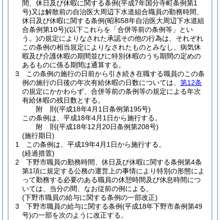
間、休日及び休暇に関する条例
(平成7年国分寺町条例第1
号)
又は解散前の自治医大周辺下水道組合職員の勤務時間、
休日及び休暇に関する条例
(昭和58年自治医大周辺下水道組
合条例第10号)
(以下これらを「合併等前の条例等」とい
う。)
の規定によりなされた承認その他の行為は、それぞれ
この条例の相当規定によりなされたものとみなし、病気休
暇及び介護休暇の期間並びに特別休暇のうち期間の定めの
あるものに係る期間は通算する。
3
この条例の施行の日前から引き続き在職する職員のこの条
例の施行の日後の年次有給休暇の日数については、
第12条
の規定にかかわらず、合併等前の条例等の規定による年次
有給休暇の残日数とする。
附
則
(平成18年4月1日
条例第195号)
この条例は、平成18年4月1日から施行する。
附
則
(平成18年12月20日
条例第208号)
(施行期日)
1
この条例は、平成19年4月1日から施行する。
(経過措置)
2
下野市職員の勤務時間、休日及び休暇に関する条例第4条
第1項に規定する公務の運営上の事情により特別の形態によ
って勤務する必要のある職員の休憩時間及び休息時間につ
いては、当分の間、なお従前の例による。
(下野市職員の給与に関する条例の一部改正)
3
下野市職員の給与に関する条例
(平成18年下野市条例第49
号)
の一部を次のように改正する。