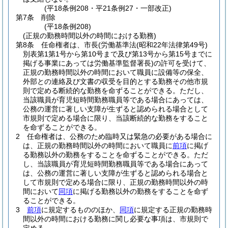
(平18条例208・平21条例27・一部改正)
第7条
削除
(平18条例208)
(正規の勤務時間以外の時間における勤務)
第8条
任命権者は、市長
(労働基準法
(昭和22年法律第49号)
別表第1第1号から第10号まで及び第13号から第15号までに
掲げる事業にあっては労働基準監督署長)
の許可を受けて、
正規の勤務時間以外の時間において職員に設備等の保全、
外部との連絡及び文書の収受を目的とする勤務その他市規
則で定める断続的な勤務を命ずることができる。
ただし、
当該職員が育児短時間勤務職員等である場合にあっては、
公務の運営に著しい支障が生ずると認められる場合として
市規則で定める場合に限り、当該断続的な勤務をすること
を命ずることができる。
2
任命権者は、公務のため臨時又は緊急の必要がある場合に
は、正規の勤務時間以外の時間において職員に
前項
に掲げ
る勤務以外の勤務をすることを命ずることができる。
ただ
し、当該職員が育児短時間勤務職員等である場合にあって
は、公務の運営に著しい支障が生ずると認められる場合と
して市規則で定める場合に限り、正規の勤務時間以外の時
間において
同項
に掲げる勤務以外の勤務をすることを命ず
ることができる。
3
前項
に規定するもののほか、
同項
に規定する正規の勤務時
間以外の時間における勤務に関し必要な事項は、市規則で