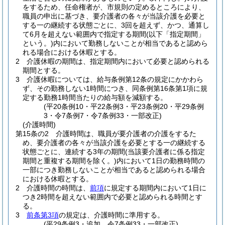
をするため、任命権者が、市規則の定めるところにより、
職員の申出に基づき、要介護者の各々が当該介護を必要と
する一の継続する状態ごとに、3回を超えず、かつ、通算し
て6月を超えない範囲内で指定する期間
(以下「指定期間」
という。)
内において勤務しないことが相当であると認めら
れる場合における休暇とする。
2
介護休暇の期間は、指定期間内において必要と認められる
期間とする。
3
介護休暇については、給与条例第12条の規定にかかわら
ず、その勤務しない1時間につき、同条例第16条第1項に規
定する勤務1時間当たりの給与額を減額する。
(平20条例10・平22条例3・平23条例20・平29条例
3・令7条例7・令7条例33・一部改正)
(介護時間)
第15条の2
介護時間は、職員が要介護者の介護をするた
め、要介護者の各々が当該介護を必要とする一の継続する
状態ごとに、連続する3年の期間
(当該要介護者に係る指定
期間と重複する期間を除く。)
内において1日の勤務時間の
一部につき勤務しないことが相当であると認められる場合
における休暇とする。
2
介護時間の時間は、
前項
に規定する期間内において1日に
つき2時間を超えない範囲内で必要と認められる時間とす
る。
3
前条第3項
の規定は、介護時間に準用する。
(平29条例3・追加、令7条例33・一部改正)