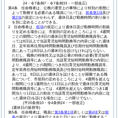
24・令7条例7・令7条例33・一部改正)
第4条
任命権者は、公務の運営上の事情により特別の形態に
よって勤務する必要のある職員については、
前条第1項
及び
第2項
の規定にかかわらず、週休日及び勤務時間の割り振り
を別に定めることができる。
2
任命権者は、
前項
の規定により週休日及び勤務時間の割振
りを定める場合には、市規則の定めるところにより、4週間
ごとの期間につき8日の週休日
(育児短時間勤務職員等にあ
っては8日以上で当該育児短時間勤務等の内容に従った週休
日、定年前再任用短時間勤務職員及び任期付短時間勤務職
員にあっては8日以上の週休日)
を設けなければならない。
ただし、職務の特殊性又は当該公署の特殊の必要
(育児短時
間勤務職員等にあっては、当該育児短時間勤務等の内容)
に
より、4週間ごとの期間につき8日
(育児短時間勤務職員等、
定年前再任用短時間勤務職員及び任期付短時間勤務職員に
あっては、8日以上)
の週休日を設けることが困難である職
員について、市規則の定めるところにより、4週間を超えな
い期間につき1週間当たり1日以上の割合で週休日
(育児短時
間勤務職員等にあっては、4週間を超えない期間につき1週
間当たり1日以上の割合で当該育児短時間勤務等の内容に従
った週休日)
を設ける場合には、この限りでない。
(平20条例10・令4条例24・一部改正)
(週休日の振替等)
第5条
任命権者は、職員に
第3条第1項
若しくは
第4項
又は
前
条
の規定により週休日とされた日において特に勤務するこ