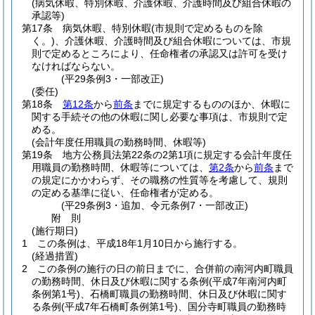
(病気休暇、特別休暇、介護休暇、介護時間及び組合休暇の
承認等)
第17条
病気休暇、特別休暇
(市規則で定めるものを除
く。)
、介護休暇、介護時間及び組合休暇については、市規
則で定めるところにより、任命権者の承認又は許可を受け
なければならない。
(平29条例3・一部改正)
(委任)
第18条
第12条
から
前条
までに規定するもののほか、休暇に
関する手続その他の休暇に関し必要な事項は、市規則で定
める。
(会計年度任用職員の勤務時間、休暇等)
第19条
地方公務員法第22条の2第1項に規定する会計年度任
用職員の勤務時間、休暇等については、
第2条
から
前条
まで
の規定にかかわらず、その職務の性質等を考慮して、規則
の定める基準に従い、任命権者が定める。
(平29条例3・追加、令元条例7・一部改正)
附
則
(施行期日)
1
この条例は、平成18年1月10日から施行する。
(経過措置)
2
この条例の施行の日の前日までに、合併前の南河内町職員
の勤務時間、休日及び休暇に関する条例
(平成7年南河内町
条例第1号)
、石橋町職員の勤務時間、休日及び休暇に関す
る条例
(平成7年石橋町条例第1号)
、国分寺町職員の勤務時