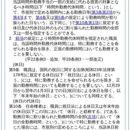
当該時間外勤務手当の一部の支給に代わる措置の対象とな
るべき時間
(以下「時間外勤務代休時間」という。)
とし
て、市規則で定める期間内にある勤務日等
(
第3条第2項
から
第4項
まで、
第4条
又は
第5条
の規定により勤務時間が割り
振られた日をいう。以下同じ。)
で
第10条第1項
に規定する
休日及び代休日以外のものに割り振られた勤務時間の全部
又は一部を指定することができる。
2
前項
の規定により時間外勤務代休時間を指定された職員
は、当該時間外勤務代休時間には、特に勤務することを命
ぜられる場合を除き、正規の勤務時間においても勤務する
ことを要しない。
(平22条例3・追加、平29条例3・一部改正)
(休日)
第9条
職員は、国民の祝日に関する法律
(昭和23年法律第
178号)
に規定する休日
(以下「祝日法による休日」とい
う。)
には、特に勤務することを命ぜられるものを除き、正
規の勤務時間においても勤務することを要しない。
12月29
日から翌年の1月3日までの日
(祝日法による休日を除く。以
下「年末年始の休日」という。)
についても同様とする。
(休日の代休日)
第10条
任命権者は、職員に祝日法による休日又は年末年始
の休日
(以下この項において「休日」と総称する。)
である
勤務日等に割り振られた勤務時間の全部
(
次項
において「休
日の全勤務時間」という。)
について特に勤務することを命
じた場合には、市規則の定めるところにより、当該休日前