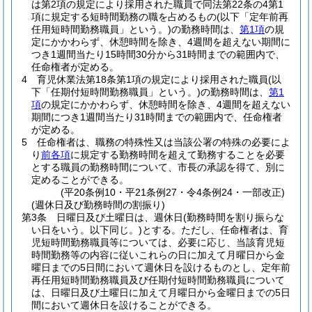
は第2項の規定により採用された職員で同法第22条の4第1
項に規定する短時間勤務の職を占めるもの
(以下「定年前再
任用短時間勤務職員」という。)
の勤務時間は、
第1項
の規
定にかかわらず、休憩時間を除き、4週間を超えない期間に
つき1週間当たり15時間30分から31時間までの範囲内で、
任命権者が定める。
4
育児休業法第18条第1項の規定により採用された職員
(以
下「任期付短時間勤務職員」という。)
の勤務時間は、
第1
項
の規定にかかわらず、休憩時間を除き、4週間を超えない
期間につき1週間当たり31時間までの範囲内で、任命権者
が定める。
5
任命権者は、職務の特殊性又は当該公署の特殊の必要によ
り
前各項
に規定する勤務時間を超えて勤務することを必要
とする職員の勤務時間について、市長の承認を得て、別に
定めることができる。
(平20条例10・平21条例27・令4条例24・一部改正)
(週休日及び勤務時間の割振り)
第3条
日曜日及び土曜日は、週休日
(勤務時間を割り振らな
い日をいう。以下同じ。)
とする。
ただし、任命権者は、育
児短時間勤務職員等については、必要に応じ、当該育児短
時間勤務等の内容に従いこれらの日に加えて月曜日から金
曜日までの5日間において週休日を設けるものとし、定年前
再任用短時間勤務職員及び任期付短時間勤務職員について
は、日曜日及び土曜日に加えて月曜日から金曜日までの5日
間において週休日を設けることができる。