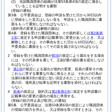
(2)
当該職員団体の組織が法第53条第4項の規定に適合し
ていることを証明する書類
(登録の通知)
第3条
公平委員会は、登録の申請を受けた日から30日以内
に登録をした旨又はしない旨を、申請をした職員団体に書
面をもって通知しなければならない。
(規約等の変更又は解散の届出)
第4条
登録を受けた職員団体は、その規約若しくは
第2条第
1項
に規定する申請書の記載事項に変更があったとき、又は
解散したときは、その事由を生じた日から10日以内に、公
平委員会に書面をもってその旨を届け出なければならな
い。
2
登録を受けた職員団体が
前項
の規定により届出をする場合
には、その代表者を通じて、正副2通の届出書を提出しなけ
ればならない。
3
第1項
の規定による届出が規約の変更、役員の選挙その他
これらに準ずる重要な行為に係るときは、それらの行為が
法第53条第3項の規定に従い決定されたこと並びにその投
票の日、場所及び結果を証明する書類を添付しなければな
らない。
4
前条
の規定は、規約又は
第2条第1項
に規定する申請書の
記載事項の変更の届出の場合に準用する。
(登録の効力停止及び取消しの通知)
第5条
公平委員会は、法第53条第6項の規定により職員団体
の登録の効力を停止し、又は登録を取り消すときは、その