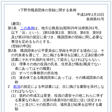
○下野市職員団体の登録に関する条例
平成18年1月10日
条例第41号
(趣旨)
第1条
この条例
は、地方公務員法
(昭和25年法律第261号。
以下「法」という。)
第53条第1項、第5項、第6項、第9項
及び第10項の規定に基づき、職員団体の登録に関し必要な
事項を定めるものとする。
(登録の申請)
第2条
職員団体が公平委員会に登録を申請する場合には、そ
の代表者を通じて、次に掲げる事項を記載した正副2通の申
請書にそれぞれ規約を添付して提出しなければならない。
(1)
理事その他の役員の氏名、住所及び職名
(職員でない
者にあってはその職業)
(2)
すべての事務所の所在地
(3)
連合体である職員団体にあっては、その構成団体の名
称
2
前項
の規定による申請書には、次に掲げる書類を添付しな
ければならない。
(1)
規約の作成又は変更、役員の選挙その他これらに準ず
る重要な行為が、法第53条第3項の規定に従い決定され
たこと並びにその投票の日、場所及び結果を証明する書
類