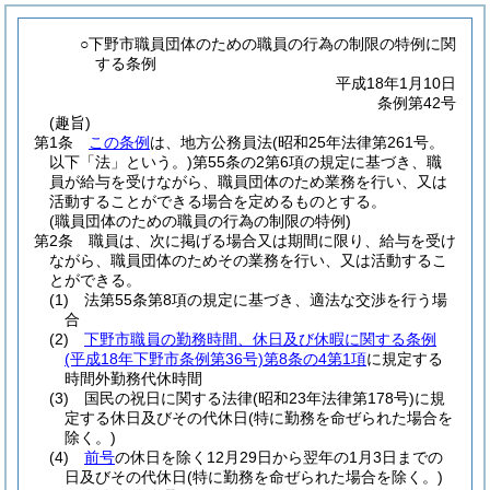
○下野市職員団体のための職員の行為の制限の特例に関
する条例
平成18年1月10日
条例第42号
(趣旨)
第1条
この条例
は、地方公務員法
(昭和25年法律第261号。
以下「法」という。)
第55条の2第6項の規定に基づき、職
員が給与を受けながら、職員団体のため業務を行い、又は
活動することができる場合を定めるものとする。
(職員団体のための職員の行為の制限の特例)
第2条
職員は、次に掲げる場合又は期間に限り、給与を受け
ながら、職員団体のためその業務を行い、又は活動するこ
とができる。
(1)
法第55条第8項の規定に基づき、適法な交渉を行う場
合
(2)
下野市職員の勤務時間、休日及び休暇に関する条例
(平成18年下野市条例第36号)
第8条の4第1項
に規定する
時間外勤務代休時間
(3)
国民の祝日に関する法律
(昭和23年法律第178号)
に規
定する休日及びその代休日
(特に勤務を命ぜられた場合を
除く。)
(4)
前号
の休日を除く12月29日から翌年の1月3日までの
日及びその代休日
(特に勤務を命ぜられた場合を除く。)