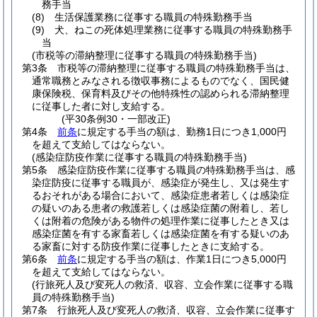
務手当
(8)
生活保護業務に従事する職員の特殊勤務手当
(9)
犬、ねこの死体処理業務に従事する職員の特殊勤務手
当
(市税等の滞納整理に従事する職員の特殊勤務手当)
第3条
市税等の滞納整理に従事する職員の特殊勤務手当は、
通常職務とみなされる徴収事務によるものでなく、国民健
康保険税、保育料及びその他特殊性の認められる滞納整理
に従事した者に対し支給する。
(平30条例30・一部改正)
第4条
前条
に規定する手当の額は、勤務1日につき1,000円
を超えて支給してはならない。
(感染症防疫作業に従事する職員の特殊勤務手当)
第5条
感染症防疫作業に従事する職員の特殊勤務手当は、感
染症防疫に従事する職員が、感染症が発生し、又は発生す
るおそれがある場合において、感染症患者若しくは感染症
の疑いのある患者の救護若しくは感染症菌の附着し、若し
くは附着の危険がある物件の処理作業に従事したとき又は
感染症菌を有する家畜若しくは感染症菌を有する疑いのあ
る家畜に対する防疫作業に従事したときに支給する。
第6条
前条
に規定する手当の額は、作業1日につき5,000円
を超えて支給してはならない。
(行旅死人及び変死人の救済、収容、立会作業に従事する職
員の特殊勤務手当)
第7条
行旅死人及び変死人の救済、収容、立会作業に従事す