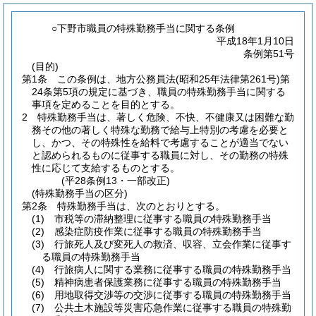
○下野市職員の特殊勤務手当に関する条例
平成18年1月10日
条例第51号
(目的)
第1条
この条例は、地方公務員法
(昭和25年法律第261号)
第
24条第5項の規定に基づき、職員の特殊勤務手当に関する
事項を定めることを目的とする。
2
特殊勤務手当は、著しく危険、不快、不健康又は困難な勤
務その他の著しく特殊な勤務で給与上特別の考慮を必要と
し、かつ、その特殊性を給料で考慮することが適当でない
と認められるものに従事する職員に対し、その勤務の特殊
性に応じて支給するものとする。
(平28条例13・一部改正)
(特殊勤務手当の区分)
第2条
特殊勤務手当は、次のとおりとする。
(1)
市税等の滞納整理に従事する職員の特殊勤務手当
(2)
感染症防疫作業に従事する職員の特殊勤務手当
(3)
行旅死人及び変死人の救済、収容、立会作業に従事す
る職員の特殊勤務手当
(4)
行旅病人に関する業務に従事する職員の特殊勤務手当
(5)
精神病患者保護業務に従事する職員の特殊勤務手当
(6)
用地取得交渉等の交渉に従事する職員の特殊勤務手当
(7)
公共土木施設等災害応急作業に従事する職員の特殊勤