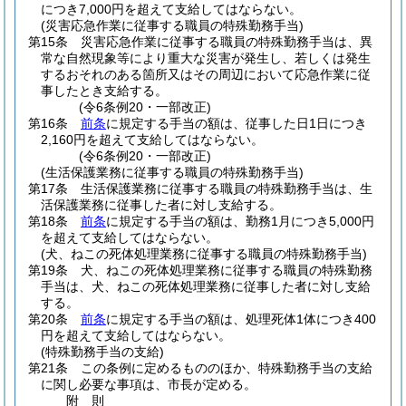
につき7,000円を超えて支給してはならない。
(災害応急作業に従事する職員の特殊勤務手当)
第15条
災害応急作業に従事する職員の特殊勤務手当は、異
常な自然現象等により重大な災害が発生し、若しくは発生
するおそれのある箇所又はその周辺において応急作業に従
事したとき支給する。
(令6条例20・一部改正)
第16条
前条
に規定する手当の額は、従事した日1日につき
2,160円を超えて支給してはならない。
(令6条例20・一部改正)
(生活保護業務に従事する職員の特殊勤務手当)
第17条
生活保護業務に従事する職員の特殊勤務手当は、生
活保護業務に従事した者に対し支給する。
第18条
前条
に規定する手当の額は、勤務1月につき5,000円
を超えて支給してはならない。
(犬、ねこの死体処理業務に従事する職員の特殊勤務手当)
第19条
犬、ねこの死体処理業務に従事する職員の特殊勤務
手当は、犬、ねこの死体処理業務に従事した者に対し支給
する。
第20条
前条
に規定する手当の額は、処理死体1体につき400
円を超えて支給してはならない。
(特殊勤務手当の支給)
第21条
この条例に定めるもののほか、特殊勤務手当の支給
に関し必要な事項は、市長が定める。
附
則