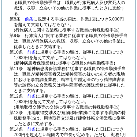
る職員の特殊勤務手当は、職員が行旅死病人及び変死人の
救済、収容、立会いその他の作業に従事したときに支給す
る。
第8条
前条
に規定する手当の額は、作業1回につき5,000円
を超えて支給してはならない。
(行旅病人に関する業務に従事する職員の特殊勤務手当)
第9条
行旅病人に関する業務に従事する職員の特殊勤務手当
は、職員が行旅病人の救済、収容、立会いその他の作業に
従事したときに支給する。
第10条
前条
に規定する手当の額は、従事した日1日につき
1,000円を超えて支給してはならない。
(精神病患者保護業務に従事する職員の特殊勤務手当)
第11条
精神病患者保護業務に従事する職員の特殊勤務手当
は、職員が精神障害者又は精神障害の疑いのある者の現地
における事前調査業務、精神衛生鑑定医の行う精神障害者
等の診察の立会業務又は精神障害者の護送業務に従事した
ときに支給する。
第12条
前条
に規定する手当の額は、従事した日1日につき
1,000円を超えて支給してはならない。
(用地取得交渉等の交渉に従事する職員の特殊勤務手当)
第13条
用地取得交渉及び建物移転業務に従事する職員の特
殊勤務手当は、用地取得交渉及び建物移転交渉業務に従事
したときに支給する。
第14条
前条
に規定する手当の額は、従事した日1日につき
700円を超えない範囲内で市長が定める。
ただし、勤務1月