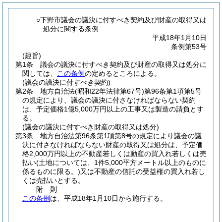
○下野市議会の議決に付すべき契約及び財産の取得又は
処分に関する条例
平成18年1月10日
条例第53号
(趣旨)
第1条
議会の議決に付すべき契約及び財産の取得又は処分に
関しては、
この条例
の定めるところによる。
(議会の議決に付すべき契約)
第2条
地方自治法
(昭和22年法律第67号)
第96条第1項第5号
の規定により、議会の議決に付さなければならない契約
は、予定価格1億5,000万円以上の工事又は製造の請負とす
る。
(議会の議決に付すべき財産の取得又は処分)
第3条
地方自治法第96条第1項第8号の規定により議会の議
決に付さなければならない財産の取得又は処分は、予定価
格2,000万円以上の不動産若しくは動産の買入れ若しくは売
払い
(土地については、1件5,000平方メートル以上のものに
係るものに限る。)
又は不動産の信託の受益権の買入れ若し
くは売払いとする。
附
則
この条例
は、平成18年1月10日から施行する。