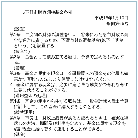
○下野市財政調整基金条例
平成18年1月10日
条例第66号
(設置)
第1条
年度間の財源の調整を行い、将来にわたる市財政の健
全な運営に資するため、下野市財政調整基金
(以下「基金」
という。)
を設置する。
(積立て)
第2条
基金として積み立てる額は、予算で定めるものとす
る。
(管理)
第3条
基金に属する現金は、金融機関への預金その他最も確
実かつ有利な方法により保管しなければならない。
2
基金に属する現金は、必要に応じ最も確実かつ有利な有価
証券に代えることができる。
(運用益金の処理)
第4条
基金の運用から生ずる収益は、一般会計歳入歳出予算
に計上して、この基金に編入するものとする。
(繰替運用)
第5条
市長は、財政上必要があると認めるときは、確実な繰
戻しの方法、期間及び利率を定めて、基金に属する現金を
歳計現金に繰り替えて運用することができる。
(処分)