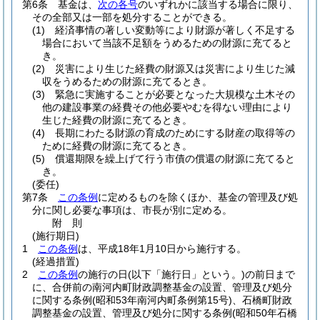
第6条
基金は、
次の各号
のいずれかに該当する場合に限り、
その全部又は一部を処分することができる。
(1)
経済事情の著しい変動等により財源が著しく不足する
場合において当該不足額をうめるための財源に充てると
き。
(2)
災害により生じた経費の財源又は災害により生じた減
収をうめるための財源に充てるとき。
(3)
緊急に実施することが必要となった大規模な土木その
他の建設事業の経費その他必要やむを得ない理由により
生じた経費の財源に充てるとき。
(4)
長期にわたる財源の育成のためにする財産の取得等の
ために経費の財源に充てるとき。
(5)
償還期限を繰上げて行う市債の償還の財源に充てると
き。
(委任)
第7条
この条例
に定めるものを除くほか、基金の管理及び処
分に関し必要な事項は、市長が別に定める。
附
則
(施行期日)
1
この条例
は、平成18年1月10日から施行する。
(経過措置)
2
この条例
の施行の日
(以下「施行日」という。)
の前日まで
に、合併前の南河内町財政調整基金の設置、管理及び処分
に関する条例
(昭和53年南河内町条例第15号)
、石橋町財政
調整基金の設置、管理及び処分に関する条例
(昭和50年石橋