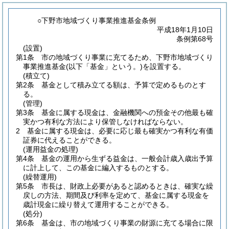
○下野市地域づくり事業推進基金条例
平成18年1月10日
条例第68号
(設置)
第1条
市の地域づくり事業に充てるため、下野市地域づくり
事業推進基金
(以下「基金」という。)
を設置する。
(積立て)
第2条
基金として積み立てる額は、予算で定めるものとす
る。
(管理)
第3条
基金に属する現金は、金融機関への預金その他最も確
実かつ有利な方法により保管しなければならない。
2
基金に属する現金は、必要に応じ最も確実かつ有利な有価
証券に代えることができる。
(運用益金の処理)
第4条
基金の運用から生ずる益金は、一般会計歳入歳出予算
に計上して、この基金に編入するものとする。
(繰替運用)
第5条
市長は、財政上必要があると認めるときは、確実な繰
戻しの方法、期間及び利率を定めて、基金に属する現金を
歳計現金に繰り替えて運用することができる。
(処分)
第6条
基金は、市の地域づくり事業の財源に充てる場合に限