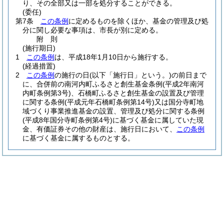
り、その全部又は一部を処分することができる。
(委任)
第7条
この条例
に定めるものを除くほか、基金の管理及び処
分に関し必要な事項は、市長が別に定める。
附
則
(施行期日)
1
この条例
は、平成18年1月10日から施行する。
(経過措置)
2
この条例
の施行の日
(以下「施行日」という。)
の前日まで
に、合併前の南河内町ふるさと創生基金条例
(平成2年南河
内町条例第3号)
、石橋町ふるさと創生基金の設置及び管理
に関する条例
(平成元年石橋町条例第14号)
又は国分寺町地
域づくり事業推進基金の設置、管理及び処分に関する条例
(平成8年国分寺町条例第4号)
に基づく基金に属していた現
金、有価証券その他の財産は、施行日において、
この条例
に基づく基金に属するものとする。