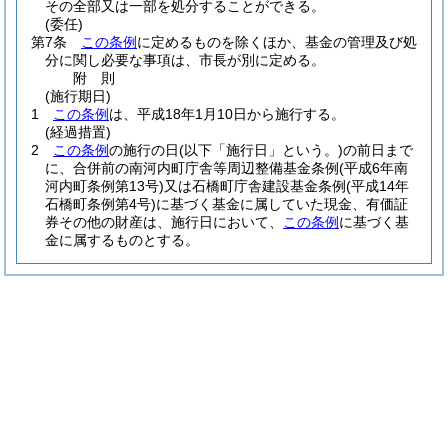
その全部又は一部を処分することができる。
(委任)
第7条
この条例
に定めるものを除くほか、基金の管理及び処
分に関し必要な事項は、市長が別に定める。
附
則
(施行期日)
1
この条例
は、平成18年1月10日から施行する。
(経過措置)
2
この条例
の施行の日
(以下「施行日」という。)
の前日まで
に、合併前の南河内町庁舎等周辺整備基金条例
(平成6年南
河内町条例第13号)
又は石橋町庁舎建設基金条例
(平成14年
石橋町条例第4号)
に基づく基金に属していた現金、有価証
券その他の財産は、施行日において、
この条例
に基づく基
金に属するものとする。