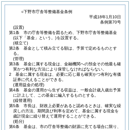
○下野市庁舎等整備基金条例
平成18年1月10日
条例第70号
(設置)
第1条
市の庁舎等整備を図るため、下野市庁舎等整備基金
(以下「基金」という。)
を設置する。
(積立て)
第2条
基金として積み立てる額は、予算で定めるものとす
る。
(管理)
第3条
基金に属する現金は、金融機関への預金その他最も確
実かつ有利な方法により保管しなければならない。
2
基金に属する現金は、必要に応じ最も確実かつ有利な有価
証券に代えることができる。
(運用益金の処理)
第4条
基金の運用から生ずる収益は、一般会計歳入歳出予算
に計上して、この基金に編入するものとする。
(繰替運用)
第5条
市長は、財政上必要があると認めるときは、確実な繰
戻しの方法、期間及び利率を定めて、基金に属する現金を
歳計現金に繰り替えて運用することができる。
(処分)
第6条
基金は、市の庁舎等整備の財源に充てる場合に限り、