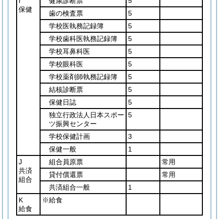
I
健康診断票
5
保健
歯の検査票
5
学校医執務記録簿
5
学校歯科医執務記録簿
5
学校耳鼻科医
5
学校眼科医
5
学校薬剤師執務記録簿
5
結核診断票
5
保健日誌
5
独立行政法人日本スポー
5
ツ振興センター
学校保健計画
3
保健一般
1
J
組合員原票
常用
共済
貸付償還票
常用
組合
共済組合一般
1
K
※給食
給食