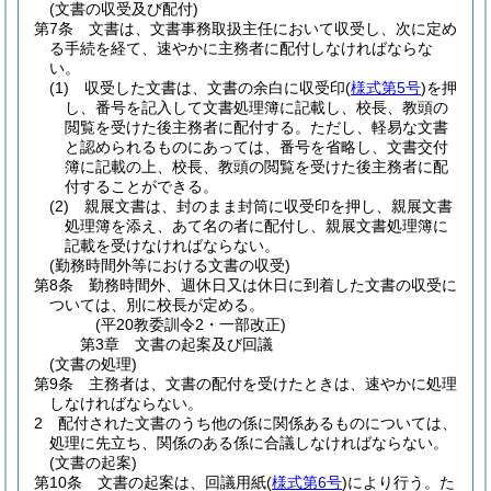
(文書の収受及び配付)
第7条
文書は、文書事務取扱主任において収受し、次に定め
る手続を経て、速やかに主務者に配付しなければならな
い。
(1)
収受した文書は、文書の余白に収受印
(
様式第5号
)
を押
し、番号を記入して文書処理簿に記載し、校長、教頭の
閲覧を受けた後主務者に配付する。
ただし、軽易な文書
と認められるものにあっては、番号を省略し、文書交付
簿に記載の上、校長、教頭の閲覧を受けた後主務者に配
付することができる。
(2)
親展文書は、封のまま封筒に収受印を押し、親展文書
処理簿を添え、あて名の者に配付し、親展文書処理簿に
記載を受けなければならない。
(勤務時間外等における文書の収受)
第8条
勤務時間外、週休日又は休日に到着した文書の収受に
ついては、別に校長が定める。
(平20教委訓令2・一部改正)
第3章
文書の起案及び回議
(文書の処理)
第9条
主務者は、文書の配付を受けたときは、速やかに処理
しなければならない。
2
配付された文書のうち他の係に関係あるものについては、
処理に先立ち、関係のある係に合議しなければならない。
(文書の起案)
第10条
文書の起案は、回議用紙
(
様式第6号
)
により行う。
た