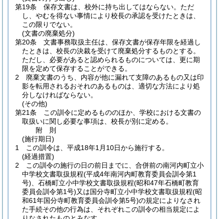
第19条
保存文書は、校外に持ち出してはならない。
ただ
し、やむを得ない事情により校長の承認を受けたときは、
この限りでない。
(文書の廃棄処分)
第20条
文書事務取扱主任は、保存文書が保存年限を経過し
たときは、校長の決裁を受けて廃棄処分するものとする。
ただし、必要があると認められるものについては、更に期
限を定めて保存することができる。
2
廃棄文書のうち、内容が他に漏れて支障のあるもの又は印
影を転用されるおそれのあるものは、適切な方法により処
分しなければならない。
(その他)
第21条
この訓令に定めるもののほか、学校における文書の
取扱いに関し必要な事項は、校長が別に定める。
附
則
(施行期日)
1
この訓令は、平成18年1月10日から施行する。
(経過措置)
2
この訓令の施行の日の前日までに、合併前の南河内町立小
中学校文書取扱規程
(平成4年南河内町教育委員会訓令第1
号)
、石橋町立小中学校文書取扱規程
(昭和47年石橋町教育
委員会訓令第1号)
又は国分寺町立小中学校文書取扱規程
(昭
和61年国分寺町教育委員会訓令第5号)
の規定によりなされ
た手続その他の行為は、それぞれこの訓令の相当規定によ
りなされたものとみなす。