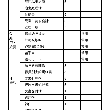
消耗品出納簿
5
歳出経理簿
5
証拠書
5
児童生徒会会計
5
経理一般
5
G
職員給与原票
常用
給
扶養親族帳
常用
与・
通勤届
(台帳)
常用
旅費
諸手当
常用
給与カード
常用
給与旅費関係
3
職員別支給明細書
3
H
文書処理簿
5
庶務
親展文書処理簿
5
文書交付簿
1
送達簿
1
雑件
1