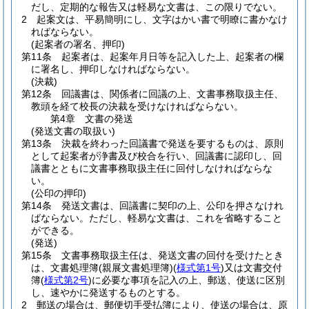
だし、定期的な報告又は軽易な文書は、この限りでない。
2
起案文は、平易簡明にし、文字はかい書で明瞭に書かなけ
ればならない。
(起案者の署名、押印)
第11条
起案者は、起案年月日等を記入した上、起案者の欄
に署名し、押印しなければならない。
(決裁)
第12条
回議書は、関係者に回議の上、文書事務取扱主任、
教頭を経て校長の決裁を受けなければならない。
第4章
文書の発送
(発送文書の取扱い)
第13条
決裁を終わった回議書で発送を要するものは、原則
として起案者が浄書及び校合を行い、回議書に認印し、回
議書とともに文書事務取扱主任に回付しなければならな
い。
(公印の押印)
第14条
発送文書は、回議書に契印の上、公印を押さなけれ
ばならない。
ただし、軽易な文書は、これを省略すること
ができる。
(発送)
第15条
文書事務取扱主任は、発送文書の回付を受けたとき
は、文書処理簿
(親展文書処理簿)
(
様式第1号
)
又は文書交付
簿
(
様式第2号
)
に必要な事項を記入の上、郵送、使送に区別
し、速やかに発送するものとする。
2
郵送の場合は、郵便切手受払簿により、使送の場合は、原