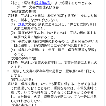
則として送達簿
(
様式第4号
)
により処理するものとする。
第5章
文書の整理及び保存
(完結文書の整理)
第16条
完結した文書は、校長が指定する者が、次により編
さん、製本しなければならない。
(1)
別表
の文書分類表により区分し、1件ごとに施行月日
の順に整理すること。
(2)
事案が2年度以上にわたるものは、完結の日の属する
年度の文書に編集すること。
(3)
事案が数項目に関係のあるものは、最も関係の深い項
目に編集し、他の関係項目にその旨を記載すること。
(4)
編集した表紙には、年度、項目、保存年限等を記載す
ること。
(文書の保存年限)
第17条
完結した文書の保存年限は、文書分類表によるもの
とする。
2
完結した文書の保存年限の起算は、翌年度の4月1日から
とする。
(保存上の注意)
第18条
保存文書は、いつでも閲覧に供することができるよ
うに整理しておくとともに、重要なものは、非常災害時に
際して、いつでも持ち出しできるようにあらかじめ準備
し、また紛失、火災、盗難等の予防についても十分に注意
しなければならない。
(文書の持ち出し)