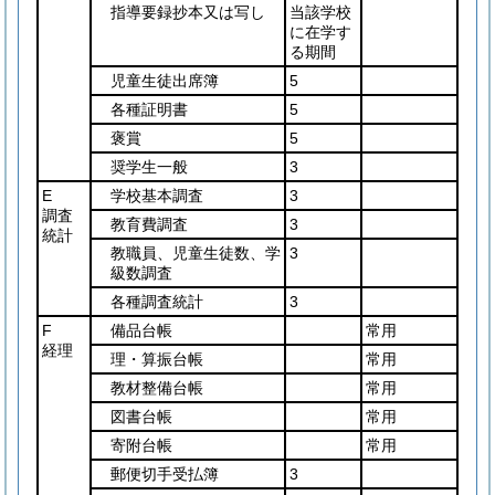
指導要録抄本又は写し
当該学校
に在学す
る期間
児童生徒出席簿
5
各種証明書
5
褒賞
5
奨学生一般
3
E
学校基本調査
3
調査
教育費調査
3
統計
教職員、児童生徒数、学
3
級数調査
各種調査統計
3
F
備品台帳
常用
経理
理・算振台帳
常用
教材整備台帳
常用
図書台帳
常用
寄附台帳
常用
郵便切手受払簿
3