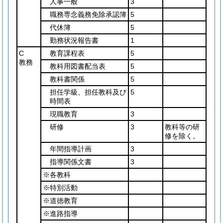
人事一般
3
職務専念義務免除承認簿
5
代休簿
5
勤務状況報告書
1
C
教育課程表
5
教務
教科用図書配当表
5
教科書関係
5
担任学級、担任教科及び
5
時間表
現職教育
3
研修
3
教科等の研
修を除く。
年間指導計画
3
指導関係文書
3
※各教科
※特別活動
※道徳教育
※進路指導