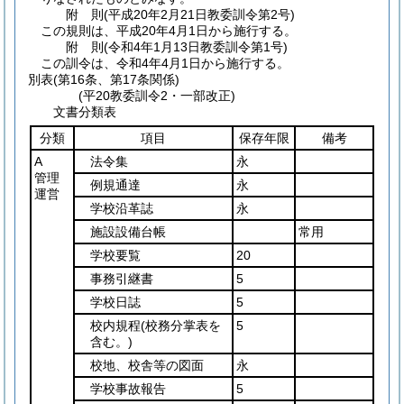
附
則
(平成20年2月21日
教委訓令第2号)
この規則は、平成20年4月1日から施行する。
附
則
(令和4年1月13日
教委訓令第1号)
この訓令は、令和4年4月1日から施行する。
別表
(第16条、第17条関係)
(平20教委訓令2・一部改正)
文書分類表
分類
項目
保存年限
備考
A
法令集
永
管理
例規通達
永
運営
学校沿革誌
永
施設設備台帳
常用
学校要覧
20
事務引継書
5
学校日誌
5
校内規程
(校務分掌表を
5
含む。)
校地、校舎等の図面
永
学校事故報告
5