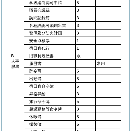
学級編制認可申請
5
職員会議録
3
訪問記録簿
3
各種許認可願届出書
3
警備及び防火計画
3
安全点検票
1
宿日直代行
1
B
旧職員履歴書
永
人事
履歴書
常用
服務
辞令写
5
出勤簿
5
宿日直命令簿
5
昇格昇給
3
旅行命令簿
5
超過勤務等命令簿
3
休暇簿
5
振替簿
5