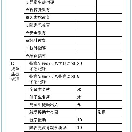
※児童生徒指導
※視聴覚教育
※図書館教育
※障害児教育
※安全教育
※統計教育
※校外指導
※給食指導
D
指導要録のうち学籍に関
20
児童
する記録
生徒
指導要録のうち指導に関
5
管理
する記録
卒業生名簿
永
修了生名簿
永
児童生徒転出入
永
就学援助世帯票
常用
就学援助
10
障害児教育就学奨励
10