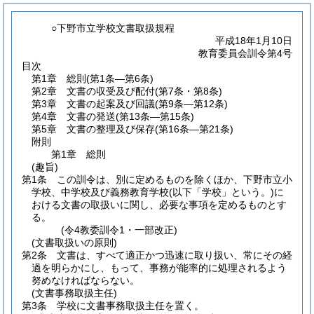
○下野市立学校文書取扱規程
平成18年1月10日
教育委員会訓令第4号
目次
第1章
総則
(第1条―第6条)
第2章
文書の収受及び配付
(第7条・第8条)
第3章
文書の起案及び回議
(第9条―第12条)
第4章
文書の発送
(第13条―第15条)
第5章
文書の整理及び保存
(第16条―第21条)
附則
第1章
総則
(趣旨)
第1条
この訓令は、別に定めるものを除くほか、下野市立小
学校、中学校及び義務教育学校
(以下「学校」という。)
に
おける文書の取扱いに関し、必要な事項を定めるものとす
る。
(令4教委訓令1・一部改正)
(文書取扱いの原則)
第2条
文書は、すべて適正かつ迅速に取り扱い、常にその経
過を明らかにし、もって、事務が能率的に処理されるよう
努めなければならない。
(文書事務取扱主任)
第3条
学校に文書事務取扱主任を置く。