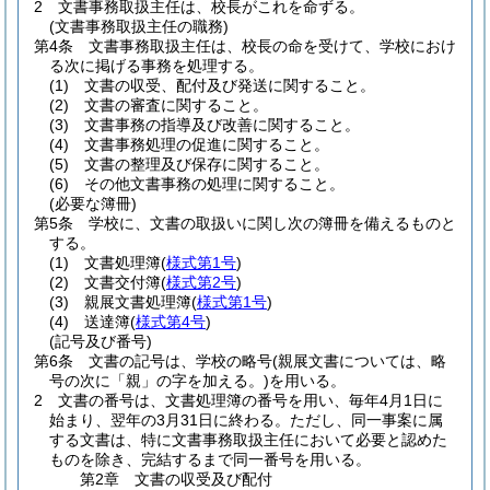
2
文書事務取扱主任は、校長がこれを命ずる。
(文書事務取扱主任の職務)
第4条
文書事務取扱主任は、校長の命を受けて、学校におけ
る次に掲げる事務を処理する。
(1)
文書の収受、配付及び発送に関すること。
(2)
文書の審査に関すること。
(3)
文書事務の指導及び改善に関すること。
(4)
文書事務処理の促進に関すること。
(5)
文書の整理及び保存に関すること。
(6)
その他文書事務の処理に関すること。
(必要な簿冊)
第5条
学校に、文書の取扱いに関し次の簿冊を備えるものと
する。
(1)
文書処理簿
(
様式第1号
)
(2)
文書交付簿
(
様式第2号
)
(3)
親展文書処理簿
(
様式第1号
)
(4)
送達簿
(
様式第4号
)
(記号及び番号)
第6条
文書の記号は、学校の略号
(親展文書については、略
号の次に「親」の字を加える。)
を用いる。
2
文書の番号は、文書処理簿の番号を用い、毎年4月1日に
始まり、翌年の3月31日に終わる。
ただし、同一事案に属
する文書は、特に文書事務取扱主任において必要と認めた
ものを除き、完結するまで同一番号を用いる。
第2章
文書の収受及び配付