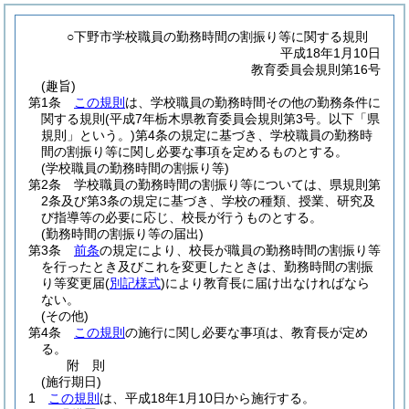
○下野市学校職員の勤務時間の割振り等に関する規則
平成18年1月10日
教育委員会規則第16号
(趣旨)
第1条
この規則
は、学校職員の勤務時間その他の勤務条件に
関する規則
(平成7年栃木県教育委員会規則第3号。以下「県
規則」という。)
第4条の規定に基づき、学校職員の勤務時
間の割振り等に関し必要な事項を定めるものとする。
(学校職員の勤務時間の割振り等)
第2条
学校職員の勤務時間の割振り等については、県規則第
2条及び第3条の規定に基づき、学校の種類、授業、研究及
び指導等の必要に応じ、校長が行うものとする。
(勤務時間の割振り等の届出)
第3条
前条
の規定により、校長が職員の勤務時間の割振り等
を行ったとき及びこれを変更したときは、勤務時間の割振
り等変更届
(
別記様式
)
により教育長に届け出なければなら
ない。
(その他)
第4条
この規則
の施行に関し必要な事項は、教育長が定め
る。
附
則
(施行期日)
1
この規則
は、平成18年1月10日から施行する。