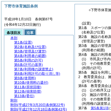
下野市体育施設条例
○下野市体育
平成18年1月10日 条例第87号
(設置)
(令和4年12月22日施行)
第1条
スポーツの
(名称及び位置)
条項目次
沿革
第2条
施設の名称
本則
(管理及び運営)
第1条
(設置)
第3条
施設の管理
第2条
(名称及び位置)
(利用者の範囲)
第3条
(管理及び運営)
第4条
施設の利用
第4条
(利用者の範囲)
(1)
市民及び市内
第5条
(利用の許可)
(2)
その他教育委
第6条
(許可の基準)
(利用の許可)
第7条
(利用権の譲渡禁止)
第5条
施設を利用
第8条
(利用許可の取り消し等)
2
教育委員会は、
第9条
(使用料)
(許可の基準)
第10条
(使用料の還付)
第6条
教育委員会
第11条
(原状回復)
(1)
公の秩序又は
第12条
(損害賠償)
(2)
施設の管理上
第13条
(委任)
(3)
その他教育委
附則
(利用権の譲渡禁止
附則
(平成27年3月20日条例第22号)
第7条
第5条第1項
附則
(平成27年12月18日条例第43号)