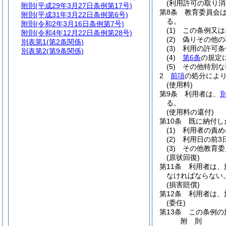
(利用許可の取り消
附則
(平成29年3月27日条例第17号)
第8条
教育委員会
附則
(平成31年3月22日条例第6号)
る。
附則
(令和2年3月16日条例第7号)
(1)
この条例又は
附則
(令和4年12月22日条例第28号)
(2)
偽りその他の
別表第1
(第2条関係)
(3)
利用の許可条
別表第2
(第9条関係)
(4)
第6条
の規定
(5)
その他特別な
2
前項
の処分によ
(使用料)
第9条
利用者は、
る。
(使用料の還付)
第10条
既に納付し
(1)
利用者の責め
(2)
利用日の前3
(3)
その他教育委
(原状回復)
第11条
利用者は、
なければならない
(損害賠償)
第12条
利用者は、
(委任)
第13条
この条例の
附
則