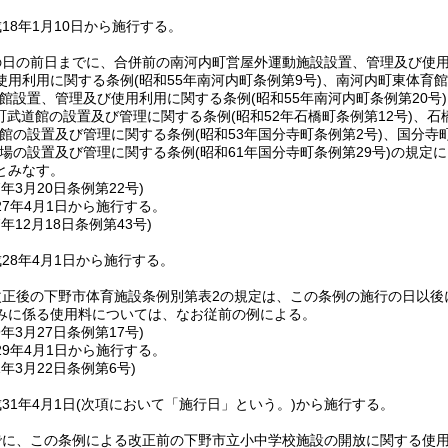
18年1月10日から施行する。
の日の前日までに、合併前の南河内町営屋外運動施設設置、管理及び使
使用利用に関する条例
(昭和55年南河内町条例第9号)
、南河内町東体育館
館設置、管理及び使用利用に関する条例
(昭和55年南河内町条例第20号)
町武道館の設置及び管理に関する条例
(昭和52年石橋町条例第12号)
、石
館の設置及び管理に関する条例
(昭和53年国分寺町条例第2号)
、国分寺
場の設置及び管理に関する条例
(昭和61年国分寺町条例第29号)
の規定に
とみなす。
7年3月20日
条例第22号)
7年4月1日から施行する。
7年12月18日
条例第43号)
28年4月1日から施行する。
改正後の下野市体育施設条例別第表2の規定は、この条例の施行の日以後
みに係る使用料については、なお従前の例による。
9年3月27日
条例第17号)
9年4月1日から施行する。
1年3月22日
条例第6号)
31年4月1日
(次項において「施行日」という。)
から施行する。
でに、この条例による改正前の下野市立小中学校施設の開放に関する使