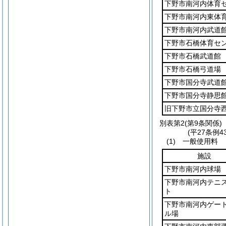
下野市南河内体育
下野市南河内東体
下野市南河内武道
下野市石橋体育セ
下野市石橋武道館
下野市石橋弓道場
下野市国分寺武道
下野市国分寺静思
旧下野市立国分寺
別表第2
(第9条関係)
(平27条例
(1) 一般使用料
施設
下野市南河内球場
下野市南河内テニ
ト
下野市南河内ゲー
ル場