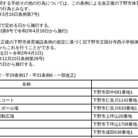
関する手続その他の行為については、この条例による改正後の下野市体
の行為とみなす。
年3月16日
条例第7号)
則で定める日から施行する。
則第8号で令和2年4月18日から施行)
改正後の下野市体育施設条例の規定に基づく旧下野市立国分寺西小学校
からこれを行うことができる。
る日＝令和2年4月1日)
年12月22日
条例第28号)
の日から施行する。
22・平29条例17・平31条例6・一部改正)
名称
下野市田中681番地1
スコート
下野市仁良川1142番地
トボール場
下野市仁良川633番地1
運動広場
下野市上坪山20番地
下野市下坪山1708番地
下野市成田638番地1