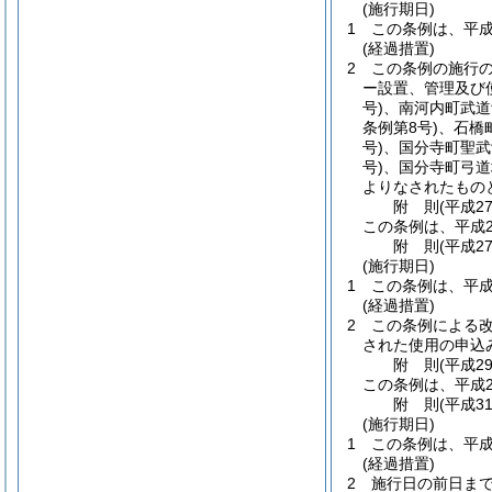
(施行期日)
1
この条例は、平成
(経過措置)
2
この条例の施行
ー設置、管理及び
号)
、南河内町武道
条例第8号)
、石橋
号)
、国分寺町聖武
号)
、国分寺町弓道
よりなされたもの
附
則
(平成2
この条例は、平成2
附
則
(平成2
(施行期日)
1
この条例は、平成
(経過措置)
2
この条例による
された使用の申込
附
則
(平成2
この条例は、平成2
附
則
(平成3
(施行期日)
1
この条例は、平成
(経過措置)
2
施行日の前日ま