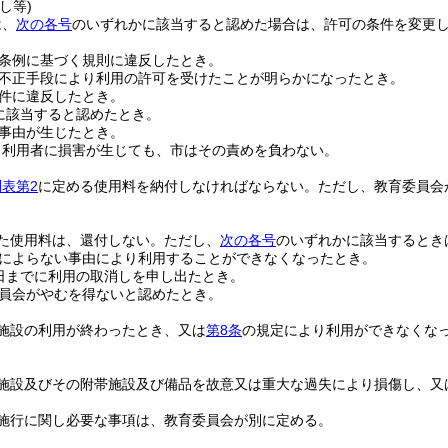
し等)
は、
次の各号
のいずれかに該当すると認めた場合は、許可の条件を変更
条例に基づく規則に違反したとき。
不正手段により利用の許可を受けたことが明らかになったとき。
件に違反したとき。
に該当すると認めたとき。
事由が生じたとき。
り利用者に損害が生じても、市はその責めを負わない。
別表第2
に定める使用料を納付しなければならない。
ただし、教育委員会
た使用料は、還付しない。
ただし、
次の各号
のいずれかに該当するとき
によらない事由により利用することができなくなったとき。
日までに利用の取消しを申し出たとき。
員会がやむを得ないと認めたとき。
施設の利用が終わったとき、又は
第8条
の規定により利用ができなくな
。
施設及びその附帯施設及び備品を故意又は重大な過失により損傷し、又
施行に関し必要な事項は、教育委員会が別に定める。