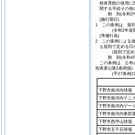
校体育館の使用に
関する手続その他
附
則
(令和2
(施行期日)
1
この条例は、規
(令和2年規
(準備行為)
2
この条例による
も規則で定める日
(規則で定め
附
則
(令和4
この条例は、公布
別表第1
(第2条関係)
(平27条例
下野市南河内球場
下野市南河内テニ
下野市南河内ゲー
下野市南河内東部
下野市西坪山球場
下野市五千石球場