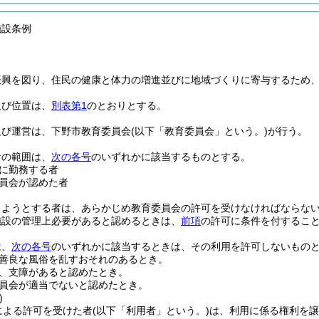
施設条例
振興を図り、住民の健康と体力の増進並びに地域づくりに寄与するため
及び位置は、
別表第1
のとおりとする。
及び運営は、下野市教育委員会
(以下「教育委員会」という。)
が行う。
者の範囲は、
次の各号
のいずれかに該当するものとする。
に勤務する者
員会が認めた者
しようとする者は、あらかじめ教育委員会の許可を受けなければならな
施設の管理上必要があると認めるときは、
前項
の許可に条件を付するこ
は、
次の各号
のいずれかに該当するときは、その利用を許可しないもの
善良な風俗を乱すおそれのあるとき。
、支障があると認めたとき。
員会が適当でないと認めたとき。
)
による許可を受けた者
(以下「利用者」という。)
は、利用に係る権利を譲