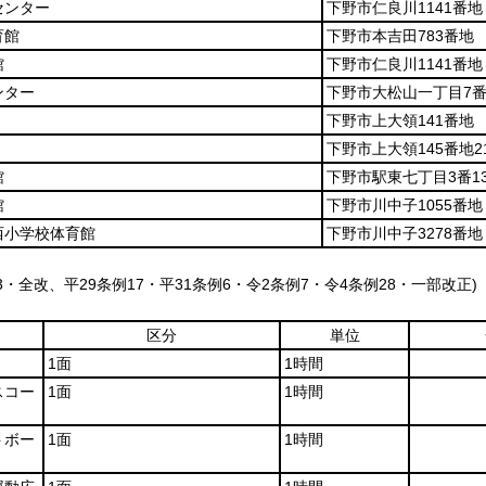
センター
下野市仁良川1141番地
育館
下野市本吉田783番地
館
下野市仁良川1141番地
ンター
下野市大松山一丁目7番
下野市上大領141番地
下野市上大領145番地2
館
下野市駅東七丁目3番1
館
下野市川中子1055番地
西小学校体育館
下野市川中子3278番地
43・全改、平29条例17・平31条例6・令2条例7・令4条例28・一部改正)
区分
単位
1面
1時間
スコー
1面
1時間
トボー
1面
1時間