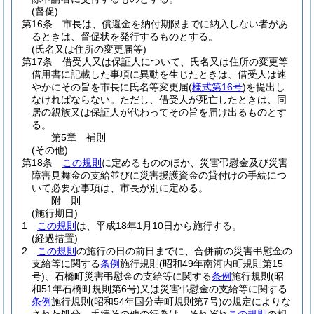
(督促)
第16条
市長は、償還金を納付期限までに納入しない者があ
るときは、督促状を発行するものとする。
(氏名又は住所の変更届等)
第17条
借受人又は保証人について、氏名又は住所の変更等
借用書に記載した事項に異動を生じたときは、借受人は速
やかにその旨を市長に氏名等変更届
(
様式第16号
)
を提出し
なければならない。
ただし、借受人が死亡したときは、同
居の親族又は保証人が代わってその旨を届け出るものとす
る。
第5章
補則
(その他)
第18条
この規則
に定めるもののほか、災害弔慰金及び災害
障害見舞金の支給並びに災害援護資金の貸付けの手続につ
いて必要な事項は、市長が別に定める。
附
則
(施行期日)
1
この規則
は、平成18年1月10日から施行する。
(経過措置)
2
この規則
の施行の日の前日までに、合併前の災害弔慰金の
支給等に関する
条例
施行規則
(昭和49年南河内町規則第15
号)
、石橋町災害弔慰金の支給等に関する
条例
施行規則
(昭
和51年石橋町規則第6号)
又は災害弔慰金の支給等に関する
条例
施行規則
(昭和54年国分寺町規則第7号)
の規定によりな