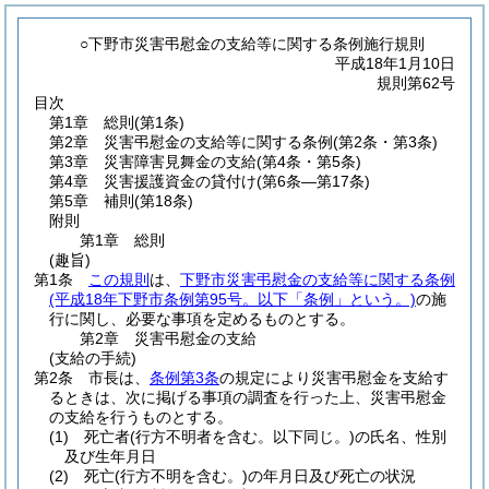
○下野市災害弔慰金の支給等に関する条例施行規則
平成18年1月10日
規則第62号
目次
第1章
総則
(第1条)
第2章
災害弔慰金の支給等に関する条例
(第2条・第3条)
第3章
災害障害見舞金の支給
(第4条・第5条)
第4章
災害援護資金の貸付け
(第6条―第17条)
第5章
補則
(第18条)
附則
第1章
総則
(趣旨)
第1条
この規則
は、
下野市災害弔慰金の支給等に関する条例
(平成18年下野市条例第95号。以下「条例」という。)
の施
行に関し、必要な事項を定めるものとする。
第2章
災害弔慰金の支給
(支給の手続)
第2条
市長は、
条例第3条
の規定により災害弔慰金を支給す
るときは、次に掲げる事項の調査を行った上、災害弔慰金
の支給を行うものとする。
(1)
死亡者
(行方不明者を含む。以下同じ。)
の氏名、性別
及び生年月日
(2)
死亡
(行方不明を含む。)
の年月日及び死亡の状況