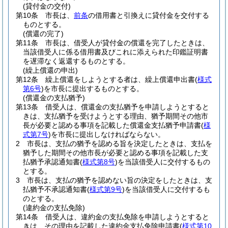
(貸付金の交付)
第10条
市長は、
前条
の借用書と引換えに貸付金を交付する
ものとする。
(償還の完了)
第11条
市長は、借受人が貸付金の償還を完了したときは、
当該借受人に係る借用書及びこれに添えられた印鑑証明書
を遅滞なく返還するものとする。
(繰上償還の申出)
第12条
繰上償還をしようとする者は、繰上償還申出書
(
様式
第6号
)
を市長に提出するものとする。
(償還金の支払猶予)
第13条
借受人は、償還金の支払猶予を申請しようとすると
きは、支払猶予を受けようとする理由、猶予期間その他市
長が必要と認める事項を記載した償還金支払猶予申請書
(
様
式第7号
)
を市長に提出しなければならない。
2
市長は、支払の猶予を認める旨を決定したときは、支払を
猶予した期間その他市長が必要と認める事項を記載した支
払猶予承認通知書
(
様式第8号
)
を当該借受人に交付するもの
とする。
3
市長は、支払の猶予を認めない旨の決定をしたときは、支
払猶予不承認通知書
(
様式第9号
)
を当該借受人に交付するも
のとする。
(違約金の支払免除)
第14条
借受人は、違約金の支払免除を申請しようとすると
きは、その理由を記載した違約金支払免除申請書
(
様式第10