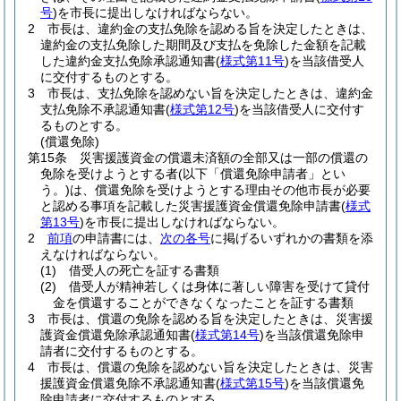
号
)
を市長に提出しなければならない。
2
市長は、違約金の支払免除を認める旨を決定したときは、
違約金の支払免除した期間及び支払を免除した金額を記載
した違約金支払免除承認通知書
(
様式第11号
)
を当該借受人
に交付するものとする。
3
市長は、支払免除を認めない旨を決定したときは、違約金
支払免除不承認通知書
(
様式第12号
)
を当該借受人に交付す
るものとする。
(償還免除)
第15条
災害援護資金の償還未済額の全部又は一部の償還の
免除を受けようとする者
(以下「償還免除申請者」とい
う。)
は、償還免除を受けようとする理由その他市長が必要
と認める事項を記載した災害援護資金償還免除申請書
(
様式
第13号
)
を市長に提出しなければならない。
2
前項
の申請書には、
次の各号
に掲げるいずれかの書類を添
えなければならない。
(1)
借受人の死亡を証する書類
(2)
借受人が精神若しくは身体に著しい障害を受けて貸付
金を償還することができなくなったことを証する書類
3
市長は、償還の免除を認める旨を決定したときは、災害援
護資金償還免除承認通知書
(
様式第14号
)
を当該償還免除申
請者に交付するものとする。
4
市長は、償還の免除を認めない旨を決定したときは、災害
援護資金償還免除不承認通知書
(
様式第15号
)
を当該償還免
除申請者に交付するものとする。