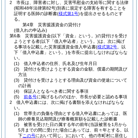
2
市長は、障害者に対し、災害弔慰金の支給等に関する法律
(昭和48年法律第82号)
別表に規定する障害を有することを
証明する医師の診断書
(
様式第1号
)
を提出させるものとす
る。
第4章
災害援護資金の貸付け
(借入れの申込み)
第6条
災害援護資金
(以下「資金」という。)
の貸付けを受け
ようとする者
(以下「借入申込者」という。)
は、次に掲げ
る事項を記載した災害援護資金借入申込書
(
様式第2号
。以
下「借入申込書」という。)
を市長に提出しなければならな
い。
(1)
借入申込者の住所、氏名及び生年月日
(2)
貸付けを受けようとする資金の金額、償還の期間及び
方法
(3)
貸付けを受けようとする理由及び資金の使途について
の計画
(4)
保証人となるべき者に関する事項
(5)
前各号
に掲げるもののほか、市長が必要と認める事項
2
借入申込書には、次に掲げる書類を添えなければならな
い。
(1)
世帯主の負傷を理由とする借入申込書にあっては、医
師の療養見込期間及び療養概算額を記載した診断書
(2)
被害を受けた日の属する年の前年
(当該被害を1月から
5月までの間に受けた場合にあっては、前々年とする。以
下
この号
において同じ。)
において、他の市町村に居住し