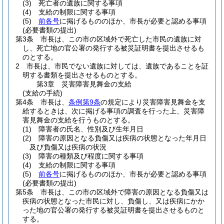
(3)
死亡者の遺族に関する事項
(4)
支給の制限に関する事項
(5)
前各号
に掲げるもののほか、市長が必要と認める事項
(必要書類の提出)
第3条
市長は、この市の区域外で死亡した市民の遺族に対
し、死亡地の官公署の発行する被災証明書を提出させるも
のとする。
2
市長は、市民でない遺族に対しては、遺族であることを証
明する書類を提出させるものとする。
第3章
災害障害見舞金の支給
(支給の手続)
第4条
市長は、
条例第9条
の規定により災害障害見舞金を支
給するときは、次に掲げる事項の調査を行った上、災害障
害見舞金の支給を行うものとする。
(1)
障害者の氏名、性別及び生年月日
(2)
障害の原因となる負傷又は疾病の状態となった年月日
及び負傷又は疾病の状況
(3)
障害の種類及び程度に関する事項
(4)
支給の制限に関する事項
(5)
前各号
に掲げるもののほか、市長が必要と認める事項
(必要書類の提出)
第5条
市長は、この市の区域外で障害の原因となる負傷又は
疾病の状態となった市民に対し、負傷し、又は疾病にかか
った地の官公署の発行する被災証明書を提出させるものと
する。