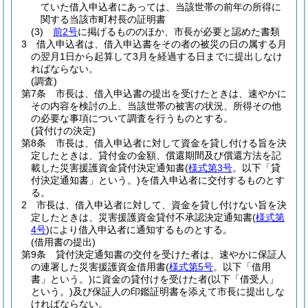
ていた借入申込者にあっては、当該世帯の前年の所得に
関する当該市町村長の証明書
(3)
前2号
に掲げるもののほか、市長が必要と認めた書類
3
借入申込者は、借入申込書をその者の被災の日の属する月
の翌月1日から起算して3月を経過する日までに提出しなけ
ればならない。
(調査)
第7条
市長は、借入申込書の提出を受けたときは、速やかに
その内容を検討の上、当該世帯の被害の状況、所得その他
の必要な事項について調査を行うものとする。
(貸付けの決定)
第8条
市長は、借入申込者に対して資金を貸し付ける旨を決
定したときは、貸付金の金額、償還期間及び償還方法を記
載した災害援護資金貸付決定通知書
(
様式第3号
。以下「貸
付決定通知書」という。)
を借入申込者に交付するものとす
る。
2
市長は、借入申込者に対して、資金を貸し付けない旨を決
定したときは、災害援護資金貸付不承認決定通知書
(
様式第
4号
)
により借入申込者に通知するものとする。
(借用書の提出)
第9条
貸付決定通知書の交付を受けた者は、速やかに保証人
の連署した災害援護資金借用書
(
様式第5号
。以下「借用
書」という。)
に資金の貸付けを受けた者
(以下「借受人」
という。)
及び保証人の印鑑証明書を添えて市長に提出しな
ければならない。