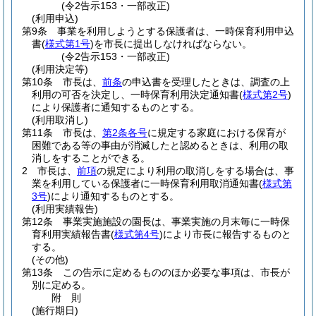
(令2告示153・一部改正)
(利用申込)
第9条
事業を利用しようとする保護者は、一時保育利用申込
書
(
様式第1号
)
を市長に提出しなければならない。
(令2告示153・一部改正)
(利用決定等)
第10条
市長は、
前条
の申込書を受理したときは、調査の上
利用の可否を決定し、一時保育利用決定通知書
(
様式第2号
)
により保護者に通知するものとする。
(利用取消し)
第11条
市長は、
第2条各号
に規定する家庭における保育が
困難である等の事由が消滅したと認めるときは、利用の取
消しをすることができる。
2
市長は、
前項
の規定により利用の取消しをする場合は、事
業を利用している保護者に一時保育利用取消通知書
(
様式第
3号
)
により通知するものとする。
(利用実績報告)
第12条
事業実施施設の園長は、事業実施の月末毎に一時保
育利用実績報告書
(
様式第4号
)
により市長に報告するものと
する。
(その他)
第13条
この告示に定めるもののほか必要な事項は、市長が
別に定める。
附
則
(施行期日)