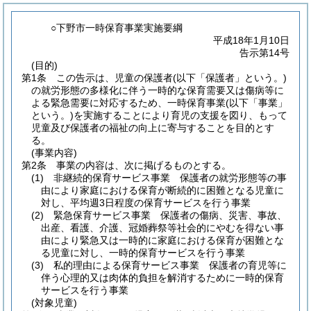
○下野市一時保育事業実施要綱
平成18年1月10日
告示第14号
(目的)
第1条
この告示は、児童の保護者
(以下「保護者」という。)
の就労形態の多様化に伴う一時的な保育需要又は傷病等に
よる緊急需要に対応するため、一時保育事業
(以下「事業」
という。)
を実施することにより育児の支援を図り、もって
児童及び保護者の福祉の向上に寄与することを目的とす
る。
(事業内容)
第2条
事業の内容は、次に掲げるものとする。
(1)
非継続的保育サービス事業 保護者の就労形態等の事
由により家庭における保育が断続的に困難となる児童に
対し、平均週3日程度の保育サービスを行う事業
(2)
緊急保育サービス事業 保護者の傷病、災害、事故、
出産、看護、介護、冠婚葬祭等社会的にやむを得ない事
由により緊急又は一時的に家庭における保育が困難とな
る児童に対し、一時的保育サービスを行う事業
(3)
私的理由による保育サービス事業 保護者の育児等に
伴う心理的又は肉体的負担を解消するために一時的保育
サービスを行う事業
(対象児童)