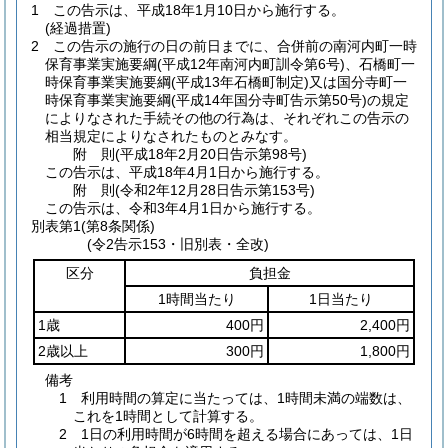
1
この告示は、平成18年1月10日から施行する。
(経過措置)
2
この告示の施行の日の前日までに、合併前の南河内町一時
保育事業実施要綱
(平成12年南河内町訓令第6号)
、石橋町一
時保育事業実施要綱
(平成13年石橋町制定)
又は国分寺町一
時保育事業実施要綱
(平成14年国分寺町告示第50号)
の規定
によりなされた手続その他の行為は、それぞれこの告示の
相当規定によりなされたものとみなす。
附
則
(平成18年2月20日
告示第98号)
この告示は、平成18年4月1日から施行する。
附
則
(令和2年12月28日
告示第153号)
この告示は、令和3年4月1日から施行する。
別表第1
(第8条関係)
(令2告示153・旧別表・全改)
区分
負担金
1時間当たり
1日当たり
1歳
400円
2,400円
2歳以上
300円
1,800円
備考
1 利用時間の算定に当たっては、1時間未満の端数は、
これを1時間として計算する。
2 1日の利用時間が6時間を超える場合にあっては、1日