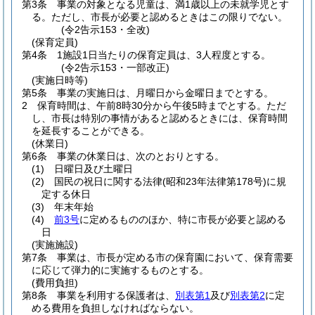
第3条
事業の対象となる児童は、満1歳以上の未就学児とす
る。
ただし、市長が必要と認めるときはこの限りでない。
(令2告示153・全改)
(保育定員)
第4条
1施設1日当たりの保育定員は、3人程度とする。
(令2告示153・一部改正)
(実施日時等)
第5条
事業の実施日は、月曜日から金曜日までとする。
2
保育時間は、午前8時30分から午後5時までとする。
ただ
し、市長は特別の事情があると認めるときには、保育時間
を延長することができる。
(休業日)
第6条
事業の休業日は、次のとおりとする。
(1)
日曜日及び土曜日
(2)
国民の祝日に関する法律
(昭和23年法律第178号)
に規
定する休日
(3)
年末年始
(4)
前3号
に定めるもののほか、特に市長が必要と認める
日
(実施施設)
第7条
事業は、市長が定める市の保育園において、保育需要
に応じて弾力的に実施するものとする。
(費用負担)
第8条
事業を利用する保護者は、
別表第1
及び
別表第2
に定
める費用を負担しなければならない。