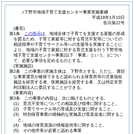
○下野市地域子育て支援センター事業実施要綱
平成18年1月10日
告示第22号
(趣旨)
第1条
この告示
は、地域全体で子育てを支援する基盤の形成
を図るため、子育て家庭等に対する育児不安等についての
相談指導や子育てサークル等への支援等を実施することに
より、地域の子育て家庭に対する育児支援を行う下野市地
域子育て支援センター事業
(以下「事業」という。)
につい
て、必要な事項を定めるものとする。
(実施施設)
第2条
この事業の実施主体は、下野市とする。
ただし、適切
な事業運営が確保できると認められる保育所等の児童福祉
施設を経営する者、医療施設を経営する者、又は特定非営
利活動法人に委託することができる。
(事業内容)
第3条
この事業の内容は、次に掲げるものとする。
(1)
育児不安等についての相談及び指導に関すること。
(2)
子育てサークル等の育成及び支援に関すること。
(3)
特別保育事業の積極的な実施及び普及促進に関するこ
と。
(4)
地域の保育資源の情報提供等に関すること。
(5)
その他市長が必要と認める事業