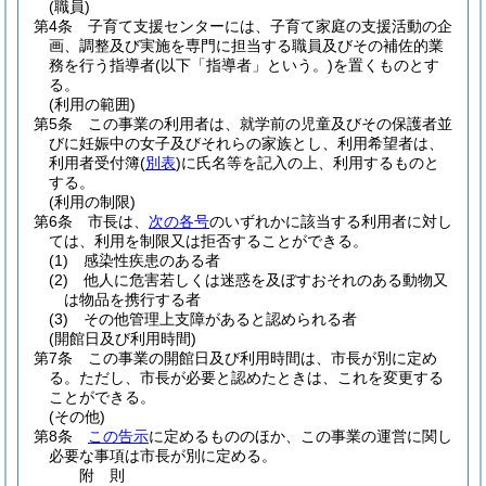
(職員)
第4条
子育て支援センターには、子育て家庭の支援活動の企
画、調整及び実施を専門に担当する職員及びその補佐的業
務を行う指導者
(以下「指導者」という。)
を置くものとす
る。
(利用の範囲)
第5条
この事業の利用者は、就学前の児童及びその保護者並
びに妊娠中の女子及びそれらの家族とし、利用希望者は、
利用者受付簿
(
別表
)
に氏名等を記入の上、利用するものと
する。
(利用の制限)
第6条
市長は、
次の各号
のいずれかに該当する利用者に対し
ては、利用を制限又は拒否することができる。
(1)
感染性疾患のある者
(2)
他人に危害若しくは迷惑を及ぼすおそれのある動物又
は物品を携行する者
(3)
その他管理上支障があると認められる者
(開館日及び利用時間)
第7条
この事業の開館日及び利用時間は、市長が別に定め
る。
ただし、市長が必要と認めたときは、これを変更する
ことができる。
(その他)
第8条
この告示
に定めるもののほか、この事業の運営に関し
必要な事項は市長が別に定める。
附
則